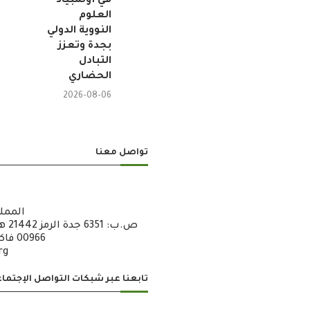
في أولمبياد
العلوم
النووية الدولي
بجدة وتعزز
التبادل
الحضاري
2026-08-06
تواصل معنا
الممل
00966 فاكس : 6722600 – 12 – 00966
rg
تابعنا عبر شبكات التواصل الإجتما