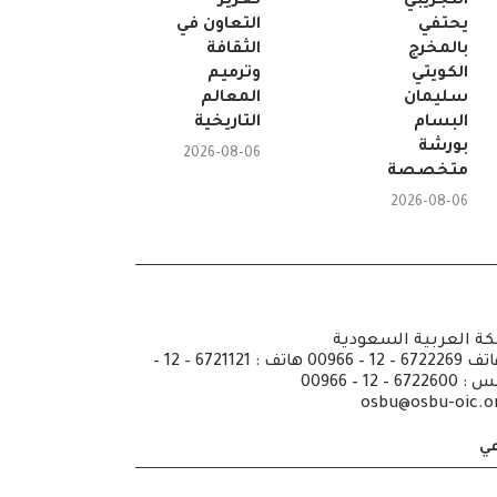
التجريبي
تعزيز
يحتفي
التعاون في
بالمخرج
الثقافة
الكويتي
وترميم
سليمان
المعالم
البسام
التاريخية
بورشة
2026-08-06
متخصصة
2026-08-06
كة العربية السعودية
ص.ب: 6351 جدة الرمز 21442 هاتف 6722269 – 12 – 00966 هاتف : 6721121 – 12 –
osbu@osbu-oic.o
عي