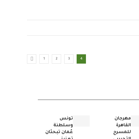
1
2
3
4
مهرجان
تونس
القاهرة
وسلطنة
للمسرح
عُمان تبحثان