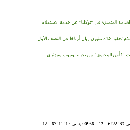
الخدمة المتميزة في “توكلنا” عن خدمة الاستعلام
المجموعة السعودية للأبحاث والإعلام تحقق 34.8 مليون ريال أرباحًا في النصف الأول
ت “كأس المحتوى” بين نجوم يوتيوب ومؤثري
ص.ب: 6351 جدة الرمز 21442 هاتف 6722269 – 12 – 00966 هاتف : 6721121 – 12 –