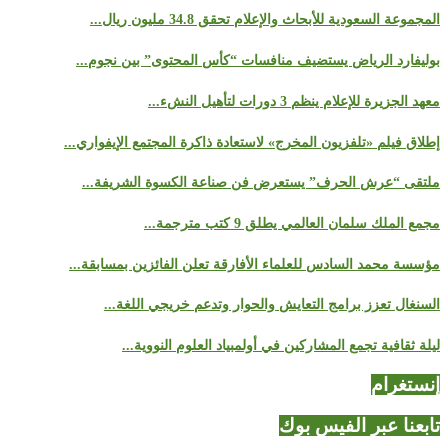
المجموعة السعودية للأبحاث والإعلام تحقق 34.8 مليون ريال...
بوليفارد الرياض يستضيف منافسات “كأس المحتوى” بين نجوم...
معهد الجزيرة للإعلام ينظم 3 دورات لتأهيل النشء...
إطلاق فيلم «تلفزيون المخرج» لاستعادة ذاكرة المجتمع الإيفواري...
ملتقى “عرش الحرف” يستعرض فن صناعة الكسوة الشريفة...
مجمع الملك سلمان العالمي يطلق 9 كتب مترجمة...
مؤسسة محمد السادس للعلماء الأفارقة تعلن الفائزين بمسابقة...
السنغال تعزز برامج التعايش والحوار وتدعم خريجي اللغة...
ليلة ثقافية تجمع المشاركين في أولمبياد العلوم النووية...
إنستغرام
تابعنا عبر الفيس بوك