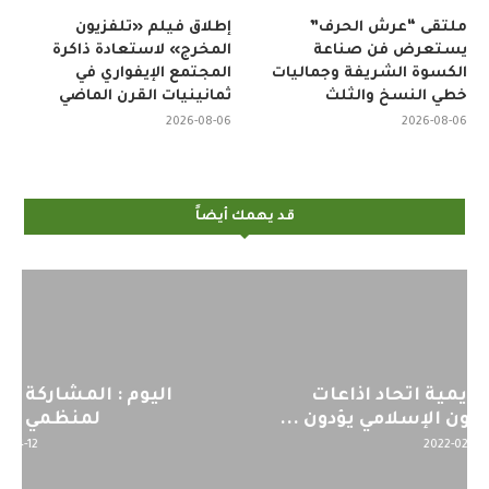
ملتقى “عرش الحرف”
إطلاق فيلم «تلفزيون
يستعرض فن صناعة
المخرج» لاستعادة ذاكرة
الكسوة الشريفة وجماليات
المجتمع الإيفواري في
خطي النسخ والثلث
ثمانينيات القرن الماضي
2026-08-06
2026-08-06
قد يهمك أيضاً
اليوم : المشاركة بالاجتماع التحضيري
لمنظمي قمة اسيا...
2022-04-12