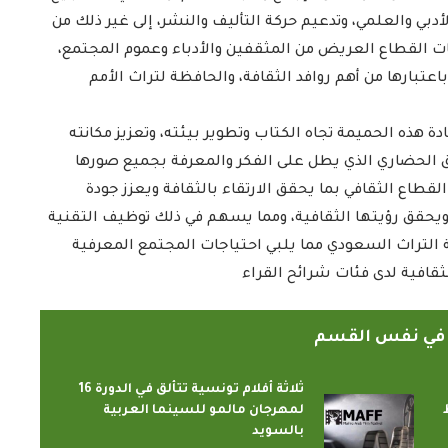
أدبي والعلمي، وتدعيم حركة التأليف والنشر، إلى غير ذلك من
عات القطاع العريض من المثقفين والأدباء وعموم المجتمع،
اعتبارها من أهم روافد الثقافة، والحافظة لتراث الأمم
ة هذه الحميمة تجاه الكتاب وتطوير بيئته، وتعزيز مكانته
فق الحضاري الذي يطل على الفكر والمعرفة بجميع صورها
طاع الثقافي بما يحقق الارتقاء بالثقافة ويعزز جودة
الدارسون باكاديمية اتحاد اذاعات
ًا ويحقق رؤيتها الثقافية، ومما يسهم في ذلك توظيف التقنية
ن الإسلامي
وتليفزيونات التعاون الإسلامي
نة التراث السعودي مما يلبي احتياجات المجتمع المعرفية
اء...
يؤدون ...
لثقافية لدى فئات شرائح القراء
2022-02-16
ً في نفس القسم
ثلاثة أفلام تونسية تتألق في الدورة 16
ط
لمهرجان مالمو للسينما العربية
بالسويد