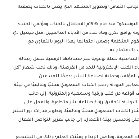
لجانب الثقافي؛ وتطوير المشهد الذي يعنى بالكتاب بصفته
وأقرت منظمة الأمم المتحدة للتربية والعلم والثقافة “اليونسكو” منذ عام 1995م الاحتفال بالكتاب ومؤلفي الكتب؛
 كونه يوافق ذكرى وفاة عدد من الأدباء العالميين، مثل ميغيل دي
قوم المنظمة وضمن احتفالها بهذا اليوم بالتعاون مع
والاهتمام به.
لمناسبة حملة توعوية عبر حساباتها الرقمية تحمل رسالة
تناء الكتب الإلكترونية للحد من القرصنة، وذلك تحت شعار “كن
وق المؤلف، وحماية لصناعة النشر ودعمًا للمبدعين.
ايير الجودة؛ ودعم الكتاب السعودي محليًا وعالميًا في بيئة
 أنواعه من كتب ورقية وسمعية وإلكترونية، إلى جانب
لدولية؛ لتحقيق رؤية صناعة نشر متطورة، والعمل على
ر الكتاب السعودي محليًا وعالميًا، وتطوير قدرات دور النشر
لي وتحسين بيئة الأعمال، إلى جانب تعزيز التواصل الفعال
 المعرفة، وحاضن الإبداع ومثبّت العلم؛ وذلك في التشجيع