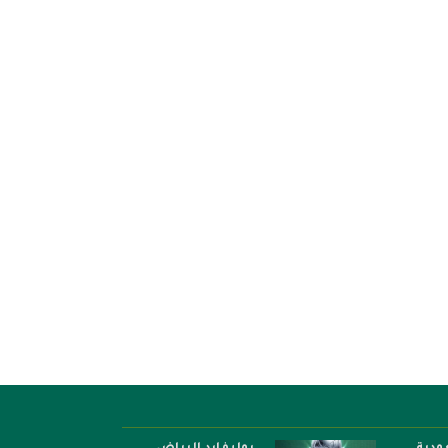
مجمع الملك سلمان العالمي يطلق 9
مؤسسة محمد السادس للعلما
كتب مترجمة...
الأفارقة تعلن الفائزين بمسابقة..