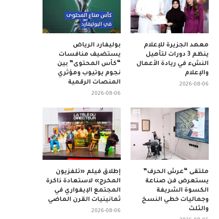
معهد الجزيرة للإعلام
بوليفارد الرياض
ينظم 3 دورات لتأهيل
يستضيف منافسات
النشء في ريادة الأعمال
“كأس المحتوى” بين
والإعلام
نجوم يوتيوب ومؤثري
المنصات الرقمية
2026-08-06
2026-08-06
ملتقى “عرش الحرف”
إطلاق فيلم «تلفزيون
يستعرض فن صناعة
المخرج» لاستعادة ذاكرة
الكسوة الشريفة
المجتمع الإيفواري في
وجماليات خطي النسخ
ثمانينيات القرن الماضي
والثلث
2026-08-06