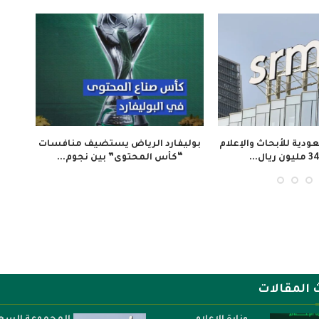
م «تلفزيون المخرج»
ملتقى “عرش الحرف” يستعرض فن
ة المجتمع الإيفواري...
صناعة الكسوة الشريفة...
 المقالات