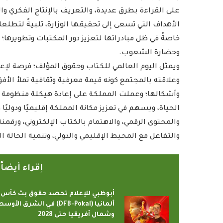
على القراءة بطرق عديدة، والتعريف بالإنتاج الفكري وال
الأهداف التي تسعى إلى تحقيقها الوزارة، تلبيةً لتطل
خاصةً في ظل مبادراتها لتعزيز دور المكتبات وتطويرها؛ ب
وحضارة الشعوب.
ويمثل اليوم العالمي للكتاب وحقوق المؤلف؛ فرصة لإعاد
وعلاقته بالمجتمع كونه قيمة معرفية وثقافية تملأ الأ
وأشكالها؛ وعملت المملكة على إعادة هيكلة منظومة الق
الحياة، ويسهم في تعزيز مكانة المملكة إقليميًا ودولي
رامج بإذاعات وتليفزيونات
أمين عام منظمة التعاو
والمحتوى الرقمي، والاهتمام بالكتاب الإلكتروني، ورقم
لإسلامي بمدينة الإنتاج...
يدعو الدول الأعض
والتفاعل مع المحيط الإقليمي والدولي، وتنمية الحالة ا
2022-04-12
2022-04-12
إقراء أيضا
أبوظبي للإعلام تحصد حقوق بث كأس
ألمانيا (DFB-Pokal) في الشرق الأوس
وشمال أفريقيا حتى 2028