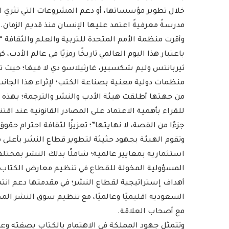
خلال تطوير مؤسساتها، أو دعم المشروعات التي تثري ا
مدرسةً معرفيةً اعتمد عليها الإنسان منذ قديم الزمان.
باعتبار هذا اليوم العالمي تاريخًا رمزيًا في عالم الأدب،
ثيربانتس وليم شكسبير، غارثيلاسو دي لا فيغا؛ حيث ت
منظمات دولية معنية بصناعة الكتب؛ لإثراء هذا الجانب 
من جهتها أطلقت هيئة الأدب والنشر والترجمة؛ بهذه ا
للقراء بأهمية الاعتماد على المصادر القانونية عند اق
جزءًا من القصة، لا نهايتها”؛ تعزيزًا لثقافة احترام حق
وتقوم الهيئة بجهود حثيثة لتطوير قطاع النشر بأعلى مع
استثمارية بمعايير عالمية؛ شاملًا بذلك النشر بمختلف
المسؤولية المخولة للقطاع في تنظيم معارض الكتاب ا
أهداف إستراتيجية لقطاع النشر؛ في مقدمتها دعم انتشا
السعودية اقليميًا وعالميًا، مع تنظيم سوق النشر المح
مع أصحاب العلاقة.
وتتمثل جهود المملكة في الاهتمام بالكتاب بصفته وعاء