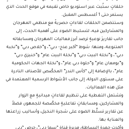
حلقاتٍ ستُبث عبر استوديو خاص تقيمه في موقع الحدث الذي
يستمر حتى 1 أغسطس المقبل.
وستتضمن الحلقات لقاءاتٍ حصريةً مع منظمي المهرجان
والمشاركين فيه، لتسليط الضوء على أهمية الحدث، إلى
جانب تقاريرَ نوعيةٍ ترصد أبرز فعاليات المهرجان ومسابقاته
المتنوعة، ومنها: شوط “أكبر عذج- دبي”، و”خلاص دبي” و”نخبة
دبي”، و”نخلة البيت دبي” و”نخلة البيت عام” و”خنيزي دبي”
و”بومعان عام” و”حلوة دبي عام”، و”نخلة الجهات الحكومية
عام”، بالإضافة إلى “كأس الندر” المخصَّص للأصناف النادرة
على مستوى الدولة، إلى جانب الأشواط الرسمية المعتمدة في
مثل هذه الفعاليات.
وتشتمل التغطية على تنظيم لقاءاتٍ ميدانيةٍ مع الزوار
والمشاركين، ومسابقاتٍ تفاعليةٍ مخصَّصة للجمهور، فضلاً
عن تقارير تسلِّط الضوء على شجرة النخيل، وأساليب زراعتها
والعناية بها.
وأكدت حمدة البساطة، مديرة قناة “سما دبي”، حرص “دبي