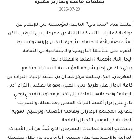
بحلقات خاصة وتقارير مميزة
2025-07-29
أعلنت قناة “سما دبي” التابعة لمؤسسة دبي للإعلام عن
مواكبة فعاليات النسخة الثانية من مهرجان دبي للرطب، الذي
يُعدُّ منصةً رائدةً للاحتفاء بشجرة النخيل وإرثها، وتسليط
الضوء على مكانتها التاريخية والاجتماعية في الثقافة
الإماراتية، وأهمية زراعتها والاعتناء بها.
ويأتي ذلك في إطار شراكة المؤسسة الاستراتيجية مع
المهرجان، الذي ينظمه مركز حمدان بن محمد لإحياء التراث في
قاعة الرمال على طريق دبي- العين، وهو ما يعكس التزام “دبي
للإعلام” وتوجهاتها الهادفة إلى تقديم محتوى تثقيفيٍ نوعيٍ
قادرٍ على إبراز أهمية التراث المحلي وتفاصيله، والتعريف
بتقاليد المجتمع الإماراتي وثقافته الأصيلة، وترسيخ الهوية
الوطنية في نفوس الأجيال القادمة.
وستتابع القناة فعاليات المهرجان الذي يُعدُّ من أبرز الأحداث
التراثية والاجتماعية على مستوى إمارة دبي، من خلال سلسلةٍ