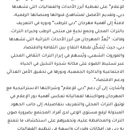
للإعلام” على تغطية أبرز الأحداث والفعاليات التي تشهدها
دبي، وتقديم الأفضل لمشاهدي قنواتها ومنصاتها الرقمية،
لافتةً إلى أهمية مهرجان “دبي للرطب” ودوره في التعريف
بالتراث المحلي وجمع نخبةٍ من منتجي الرطب وخبراء التراث.
وقالت: “يُعدُّ المهرجان من أبرز الأحداث التراثية التي تشهدها
دبي، حيث يُشكِّل نقطة التقاءٍ بين الثقافة والاقتصاد
والموروث الشعبي، ويُسهم في إبراز التراث الثقافي المحلي
عبر تسليط الضوء على مكانة شجرة النخيل في الحياة
الاجتماعية والذاكرة الجمعية، ودورها في تحقيق الأمن الغذائي
ودعم الاقتصاد”.
وأشارت إلى أن دعم “دبي للإعلام” وشراكتها الاستراتيجية مع
المهرجان ومواكبتها لفعالياته تعكس أهمية دور الإعلام في
توثيق التراث المحلي والتعريف بتفاصيله، إلى جانب الجهود
المبذولة لرفع مستوى الوعي لدى أفراد المجتمع بضرورة صون
التراث والمحافظة عليه، وتحفيزهم على استكشاف ما تتمتع
به دبي من إمكاناتٍ وقدراتٍ واسعةٍ في تنظيم الفعاليات