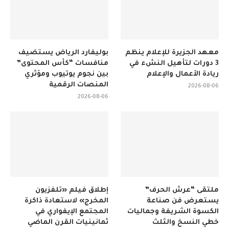
معهد الجزيرة للإعلام ينظم
بوليفارد الرياض يستضيف
3 دورات لتأهيل النشء في
منافسات “كأس المحتوى”
ريادة الأعمال والإعلام
بين نجوم يوتيوب ومؤثري
المنصات الرقمية
2026-08-06
2026-08-06
ملتقى “عرش الحرف”
إطلاق فيلم «تلفزيون
يستعرض فن صناعة
المخرج» لاستعادة ذاكرة
الكسوة الشريفة وجماليات
المجتمع الإيفواري في
خطي النسخ والثلث
ثمانينيات القرن الماضي