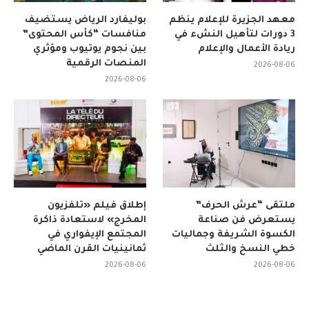
معهد الجزيرة للإعلام ينظم
بوليفارد الرياض يستضيف
3 دورات لتأهيل النشء في
منافسات “كأس المحتوى”
ريادة الأعمال والإعلام
بين نجوم يوتيوب ومؤثري
المنصات الرقمية
2026-08-06
2026-08-06
ملتقى “عرش الحرف”
إطلاق فيلم «تلفزيون
يستعرض فن صناعة
المخرج» لاستعادة ذاكرة
الكسوة الشريفة وجماليات
المجتمع الإيفواري في
خطي النسخ والثلث
ثمانينيات القرن الماضي
2026-08-06
2026-08-06