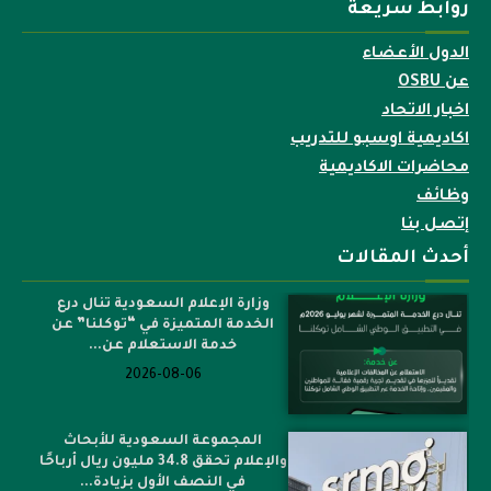
روابط سريعة
الدول الأعضاء
عن OSBU
اخبار الاتحاد
اكاديمية اوسبو للتدريب
محاضرات الاكاديمية
وظائف
إتصل بنا
أحدث المقالات
وزارة الإعلام السعودية تنال درع
الخدمة المتميزة في “توكلنا” عن
خدمة الاستعلام عن...
2026-08-06
المجموعة السعودية للأبحاث
والإعلام تحقق 34.8 مليون ريال أرباحًا
في النصف الأول بزيادة...