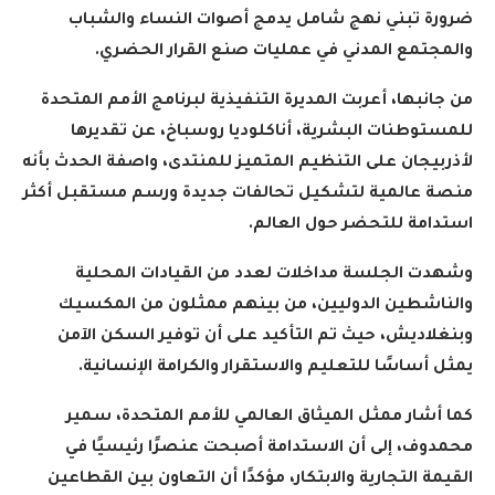
ضرورة تبني نهج شامل يدمج أصوات النساء والشباب
والمجتمع المدني في عمليات صنع القرار الحضري
.
من جانبها، أعربت المديرة التنفيذية لبرنامج الأمم المتحدة
للمستوطنات البشرية، أناكلوديا روسباخ، عن تقديرها
لأذربيجان على التنظيم المتميز للمنتدى، واصفة الحدث بأنه
منصة عالمية لتشكيل تحالفات جديدة ورسم مستقبل أكثر
استدامة للتحضر حول العالم
.
وشهدت الجلسة مداخلات لعدد من القيادات المحلية
والناشطين الدوليين، من بينهم ممثلون من المكسيك
وبنغلاديش، حيث تم التأكيد على أن توفير السكن الآمن
يمثل أساسًا للتعليم والاستقرار والكرامة الإنسانية
.
كما أشار ممثل الميثاق العالمي للأمم المتحدة، سمير
محمدوف، إلى أن الاستدامة أصبحت عنصرًا رئيسيًا في
القيمة التجارية والابتكار، مؤكدًا أن التعاون بين القطاعين