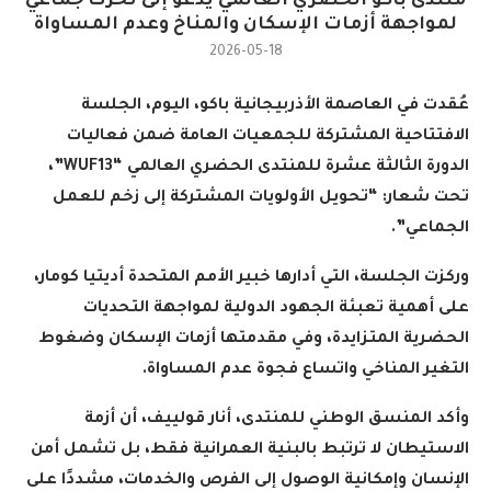
منتدى باكو الحضري العالمي يدعو إلى تحرك جماعي
لمواجهة أزمات الإسكان والمناخ وعدم المساواة
2026-05-18
عُقدت في العاصمة الأذربيجانية باكو، اليوم، الجلسة
الافتتاحية المشتركة للجمعيات العامة ضمن فعاليات
الدورة الثالثة عشرة للمنتدى الحضري العالمي
“WUF13”
،
تحت شعار: “تحويل الأولويات المشتركة إلى زخم للعمل
الجماعي
”.
وركزت الجلسة، التي أدارها خبير الأمم المتحدة أديتيا كومار،
على أهمية تعبئة الجهود الدولية لمواجهة التحديات
الحضرية المتزايدة، وفي مقدمتها أزمات الإسكان وضغوط
التغير المناخي واتساع فجوة عدم المساواة
.
وأكد المنسق الوطني للمنتدى، أنار قولييف، أن أزمة
الاستيطان لا ترتبط بالبنية العمرانية فقط، بل تشمل أمن
الإنسان وإمكانية الوصول إلى الفرص والخدمات، مشددًا على