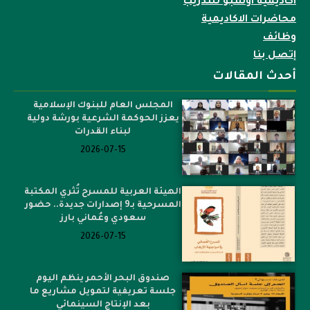
اكاديمية اوسبو للتدريب
محاضرات الاكاديمية
وظائف
إتصل بنا
أحدث المقالات
المجلس العام للبنوك الإسلامية
يعزز الحوكمة الشرعية بورشة دولية
لبناء القدرات
2026-07-15
الهيئة العربية للمسرح تُثري المكتبة
المسرحية بـ9 إصدارات جديدة.. حضور
سعودي وعُماني بارز
2026-07-15
صندوق البحر الأحمر ينظم اليوم
جلسة تعريفية لتمويل مشاريع ما
بعد الإنتاج السينمائي