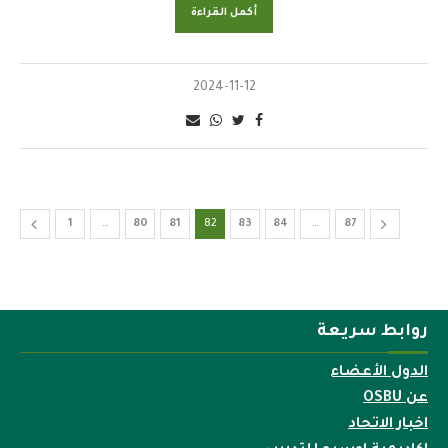
أكمل القراءة
2024-11-12
1
…
80
81
82
83
84
…
87
روابط سريعة
الدول الأعضاء
عن OSBU
اخبار الاتحاد