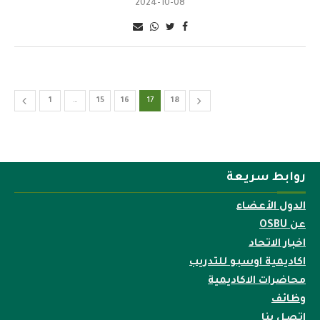
2024-10-08
1
…
15
16
17
18
روابط سريعة
الدول الأعضاء
عن OSBU
اخبار الاتحاد
اكاديمية اوسبو للتدريب
محاضرات الاكاديمية
وظائف
إتصل بنا