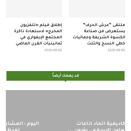
ملتقى “عرش الحرف”
إطلاق فيلم «تلفزيون
يستعرض فن صناعة
المخرج» لاستعادة ذاكرة
الكسوة الشريفة وجماليات
المجتمع الإيفواري في
خطي النسخ والثلث
ثمانينيات القرن الماضي
2026-08-06
2026-08-06
قد يهمك أيضاً
اليوم : المشاركة بالاجتماع التحضيري
لمنظمي قمة اسيا...