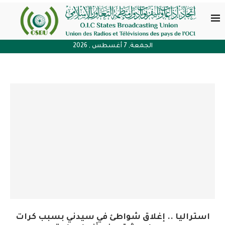
الجمعة, 7 أغسطس , 2026
استراليا .. إغلاق شواطئ في سيدني بسبب كرات