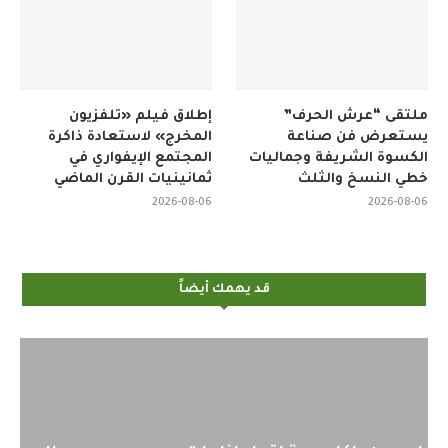
ملتقى “عرش الحرف”
إطلاق فيلم «تلفزيون
يستعرض فن صناعة
المخرج» لاستعادة ذاكرة
الكسوة الشريفة وجماليات
المجتمع الإيفواري في
خطي النسخ والثلث
ثمانينيات القرن الماضي
2026-08-06
2026-08-06
قد يهمك أيضاً