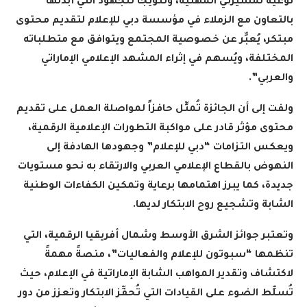
نوعيةً لمسيرتي المهنية، وتتويجاً للجهود التي أبذلها
بالتعاون مع الزملاء في مؤسسة دبي للإعلام لتقديم محتوى
مبتكر، يُعبِّر عن خصوصية المجتمع ويتوافق مع متطلباته
المختلفة، ويُسهم في إثراء المشهد الإعلامي الإماراتي
والعربي”.
ولفت إلى أن الجائزة تُمثِّل حافزاً لمواصلة العمل على تقديم
محتوى مؤثر قادر على مواكبة التطورات الإعلامية الرقمية،
ويعكس التزامات “دبي للإعلام” وجهودها الهادفة إلى
النهوض بالقطاع الإعلامي العربي والارتقاء به نحو مستويات
جديدة، كما يبرز اهتمامها برعاية وتمكين الكفاءات الوطنية
الشابة وتشجيع روح الابتكار لديها.
وتعتبر جوائز الشرق الأوسط وشمال أفريقيا الرقمية، التي
تنظمها “سبوتون للإعلام والفعاليات”، منصةً مهمةً
لاكتشاف وتقدير المواهب الشابة الإماراتية في الإعلام، حيث
تُسلِّط الضوء على القيادات التي تُحفِّز الابتكار وتعزز من دور