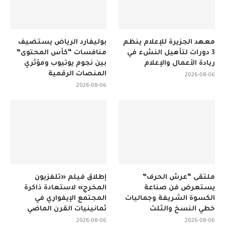
معهد الجزيرة للإعلام ينظم
بوليفارد الرياض يستضيف
3 دورات لتأهيل النشء في
منافسات “كأس المحتوى”
ريادة الأعمال والإعلام
بين نجوم يوتيوب ومؤثري
المنصات الرقمية
2026-08-06
2026-08-06
ملتقى “عرش الحرف”
إطلاق فيلم «تلفزيون
يستعرض فن صناعة
المخرج» لاستعادة ذاكرة
الكسوة الشريفة وجماليات
المجتمع الإيفواري في
خطي النسخ والثلث
ثمانينيات القرن الماضي
2026-08-06
2026-08-06