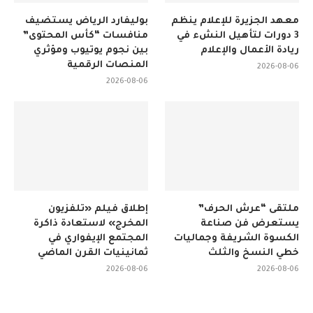
معهد الجزيرة للإعلام ينظم
بوليفارد الرياض يستضيف
3 دورات لتأهيل النشء في
منافسات “كأس المحتوى”
ريادة الأعمال والإعلام
بين نجوم يوتيوب ومؤثري
المنصات الرقمية
2026-08-06
2026-08-06
ملتقى “عرش الحرف”
إطلاق فيلم «تلفزيون
يستعرض فن صناعة
المخرج» لاستعادة ذاكرة
الكسوة الشريفة وجماليات
المجتمع الإيفواري في
خطي النسخ والثلث
ثمانينيات القرن الماضي
2026-08-06
2026-08-06