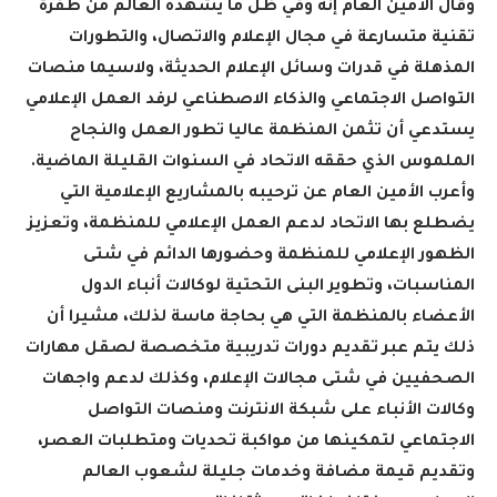
وقال الأمين العام إنه وفي ظل ما يشهده العالم من طفرة
تقنية متسارعة في مجال الإعلام والاتصال، والتطورات
المذهلة في قدرات وسائل الإعلام الحديثة، ولاسيما منصات
التواصل الاجتماعي والذكاء الاصطناعي لرفد العمل الإعلامي
يستدعي أن تثمن المنظمة عاليا تطور العمل والنجاح
الملموس الذي حققه الاتحاد في السنوات القليلة الماضية
.
وأعرب الأمين العام عن ترحيبه بالمشاريع الإعلامية التي
يضطلع بها الاتحاد لدعم العمل الإعلامي للمنظمة، وتعزيز
الظهور الإعلامي للمنظمة وحضورها الدائم في شتى
المناسبات، وتطوير البنى التحتية لوكالات أنباء الدول
الأعضاء بالمنظمة التي هي بحاجة ماسة لذلك، مشيرا أن
ذلك يتم عبر تقديم دورات تدريبية متخصصة لصقل مهارات
الصحفيين في شتى مجالات الإعلام، وكذلك لدعم واجهات
وكالات الأنباء على شبكة الانترنت ومنصات التواصل
الاجتماعي لتمكينها من مواكبة تحديات ومتطلبات العصر،
وتقديم قيمة مضافة وخدمات جليلة لشعوب العالم