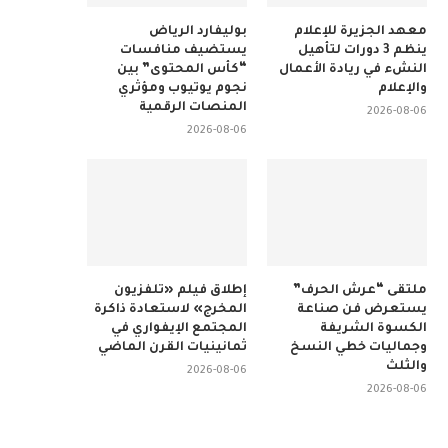
معهد الجزيرة للإعلام
بوليفارد الرياض
ينظم 3 دورات لتأهيل
يستضيف منافسات
النشء في ريادة الأعمال
“كأس المحتوى” بين
والإعلام
نجوم يوتيوب ومؤثري
المنصات الرقمية
2026-08-06
2026-08-06
ملتقى “عرش الحرف”
إطلاق فيلم «تلفزيون
يستعرض فن صناعة
المخرج» لاستعادة ذاكرة
الكسوة الشريفة
المجتمع الإيفواري في
وجماليات خطي النسخ
ثمانينيات القرن الماضي
والثلث
2026-08-06
2026-08-06