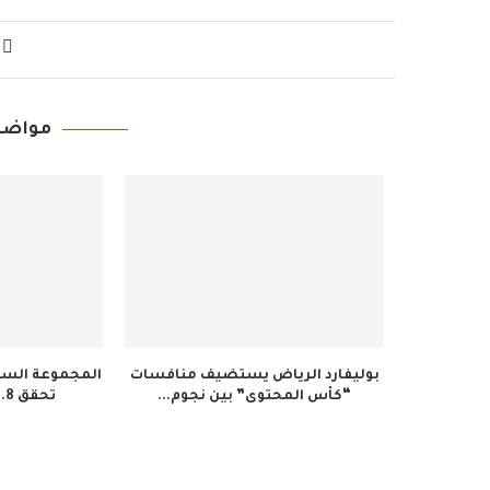
مواضي
بوليفارد الرياض يستضيف منافسات
المجموعة السعو
“كأس المحتوى” بين نجوم...
تحقق 34.8 مليون ريال...