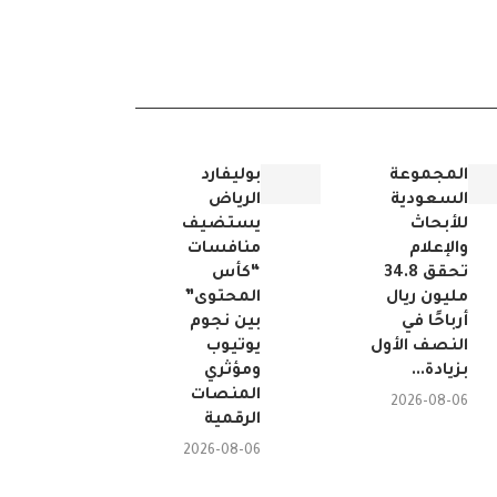
المجموعة
بوليفارد
السعودية
الرياض
للأبحاث
يستضيف
والإعلام
منافسات
تحقق 34.8
“كأس
مليون ريال
المحتوى”
أرباحًا في
بين نجوم
النصف الأول
يوتيوب
بزيادة...
ومؤثري
المنصات
2026-08-06
الرقمية
2026-08-06