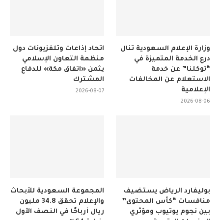
وزارة الإعلام السعودية تنال
اتحاد إذاعات وتلفزيونات دول
درع الخدمة المتميزة في
منظمة التعاون الإسلامي
“توكلنا” عن خدمة
يثمن «اتفاق مكة» للدفاع
الاستعلام عن المخالفات
المشترك
الإعلامية
2026-08-07
2026-08-06
بوليفارد الرياض يستضيف
المجموعة السعودية للأبحاث
منافسات “كأس المحتوى”
والإعلام تحقق 34.8 مليون
بين نجوم يوتيوب ومؤثري
ريال أرباحًا في النصف الأول