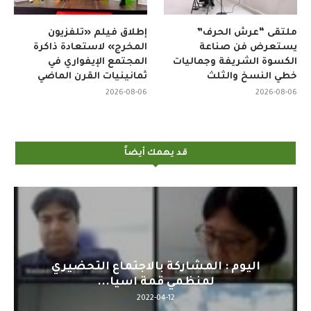
ملتقى “عرش الحرف”
إطلاق فيلم «تلفزيون
يستعرض فن صناعة
المخرج» لاستعادة ذاكرة
الكسوة الشريفة وجماليات
المجتمع الإيفواري في
خطي النسخ والثلث
ثمانينيات القرن الماضي
2026-08-06
2026-08-06
قد يهمك أيضاً
اليوم : المشاركة بالاجتماع التحضيري
لمنظمي قمة اسيا...
2022-04-12