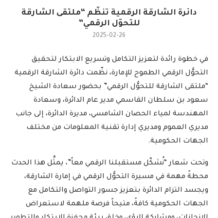
دائرة الشارقة الرقمية تنظّم “ملتقى الشارقة
للتحوّل الرقمي”
2025-02-26
في خطوة رائدة لتعزيز التكامل وتسريع الابتكار لتحقيق
التحوُّل الرقمي الطموح للإمارة، نظّمت دائرة الشارقة الرقمية
“ملتقى الشارقة للتحوُّل الرقمي” بحضور سعادة الشيخ
سعود بن سلطان القاسمي مدير عام الدائرة، وسعادة
المهندسة لمياء الحصان الشامسي، مديرة الدائرة، إلى جانب
مديري العموم ومديري إدارة تقنية المعلومات من مختلف
الجهات الحكومية.
وتحت شعار “نُشكّل مستقبلنا الرقمي معاً”، يمثِّل هذا الحدث
محطةً مهمة في مسيرة التحوُّل الرقمي في إمارة الشارقة،
ويجسد التزام الدائرة بتعزيز جسور التواصل والتكامل مع
الجهات الحكومية كافةً، متيحاً فرصة ملهمة لاستعراض
الإنجازات، ومشاركة الرؤى، وخلق بيئة محفزة للابتكار والتطوير