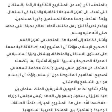
بالمتحف، الذي يُعد من المشاريع الثقافية الرائدة بالسنغال
التي تهدف إلى تعزيز السياحة الثقافية والدينية في السنغال.
ويُعدّ المتحف وجهة مهمة للمسلمين وغير المسلمين،
ويقدم تعريفًا للزوار من مختلف أنحاء العالم بحياة النبي محمد
صلى الله عليه وسلم.
وأشار فخامته إلى أهمية هذا المتحف في تعزيز الفهم
الصحيح للإسلام، مؤكدًا أن المشروع يُعد إضافة ثقافية مهمة
على مستوى السنغال والمنطقة، ويشكل ركيزة أساسية في
المعرفة الصحيحة بالسيرة النبوية، مُشيدًا بما يتضمنه
المتحف من محتوى علمي رصين وأبحاث محكمة، تسهم في
تصحيح المفاهيم المغلوطة حول الإسلام، وتؤكد أن الإسلام
هو دين التسامح والاعتدال.
وقدّم شكره لخادم الحرمين الشريفين الملك سلمان بن
عبدالعزيز آل سعود, وسمو ولي العهد رئيس مجلس الوزراء
-حفظهما الله- على هذا المشروع المبارك, مثمنًا العلاقات
الوطيدة والمتميزة بين المملكة العربية السعودية