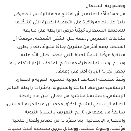
وجمهورية السنغال.
من جهته أكّد العثيمين أن افتتاح فخامة الرئيس للمعرض
دليلٌ على نجاحه وتأكيدٌ على الأهمية الكبيرة التي يُشكّلها
للمجتمع السنغالي، مُبيّناً حرص الرابطة على متابعة
نشاطات المعرض ودعمه بكل السُبُل المُمكنة , موضحًا أن
المتحف يضم أكثر من عشرين جناحًا متنوعًا، تقدم بطرق
مبتكرة عرضًا شاملًا لحياة النبي محمد -صلى الله عليه
وسلم- وسيرته العطرة، كما يتيح المتحف للزوار التفاعل، ما
يجعل تجربة الزيارة أكثر غنى وعمقًا.
وتُعدّ سلسلة المتاحف الدولية للسيرة النبوية والحضارة
الإسلامية بفروعها الثابتة والمتجولة، بإشراف رابطة العالم
الإسلامي، وبمتابعة مباشرة من معالي أمين عام رابطة
العالم الإسلامي الشيخ الدكتور محمد بن عبدالكريم العيسى،
سابقةً من نوعها في تاريخ التعريف بالسيرة النبوية
والحضارة الإسلامية، بما تتفرَّد به من مصادر وأعمال علمية
مؤصَّلة، وبحوث محكَّمة، ووسائل عرضٍ تستخدم أحدث تقنيات