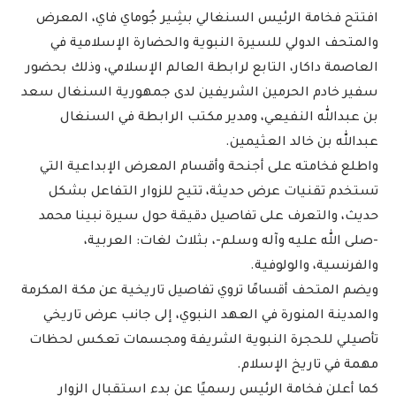
افتتح فخامة الرئيس السنغالي بشِير جُوماي فاي، المعرض
والمتحف الدولي للسيرة النبوية والحضارة الإسلامية في
العاصمة داكار، التابع لرابطة العالم الإسلامي، وذلك بحضور
سفير خادم الحرمين الشريفين لدى جمهورية السنغال سعد
بن عبدالله النفيعي، ومدير مكتب الرابطة في السنغال
عبدالله بن خالد العثيمين.
واطلع فخامته على أجنحة وأقسام المعرض الإبداعية التي
تستخدم تقنيات عرض حديثة، تتيح للزوار التفاعل بشكل
حديث، والتعرف على تفاصيل دقيقة حول سيرة نبينا محمد
-صلى الله عليه وآله وسلم-، بثلاث لغات: العربية،
والفرنسية، والولوفية.
ويضم المتحف أقسامًا تروي تفاصيل تاريخية عن مكة المكرمة
والمدينة المنورة في العهد النبوي، إلى جانب عرض تاريخي
تأصيلي للحجرة النبوية الشريفة ومجسمات تعكس لحظات
مهمة في تاريخ الإسلام.
كما أعلن فخامة الرئيس رسميًا عن بدء استقبال الزوار