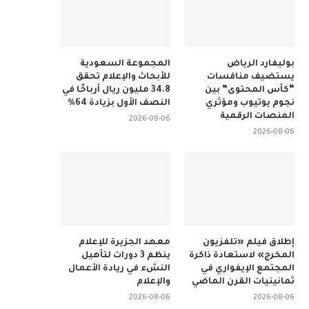
بوليفارد الرياض
المجموعة السعودية
يستضيف منافسات
للأبحاث والإعلام تحقق
“كأس المحتوى” بين
34.8 مليون ريال أرباحًا في
نجوم يوتيوب ومؤثري
النصف الأول بزيادة 64%
المنصات الرقمية
2026-08-06
2026-08-06
إطلاق فيلم «تلفزيون
معهد الجزيرة للإعلام
المخرج» لاستعادة ذاكرة
ينظم 3 دورات لتأهيل
المجتمع الإيفواري في
النشء في ريادة الأعمال
ثمانينيات القرن الماضي
والإعلام
2026-08-06
2026-08-06