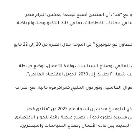
ره مع “قنا”، أن المنتدى أصبح تجمعا يعكس التزام قطر
ها في مختلف القطاعات، بما في ذلك التكنولوجيا، والرياضة،
وتعقد النسخة الخامسة من “منتدى قطر الاقتصادي بالتعاون مع بلومبرغ ” في الدوحة خلال الفترة من 20 إلى 22 مايو
ي العالمي، وصناع السياسات، وقادة الأعمال، لوضع خريطة
203: تحويل الاقتصاد العالمي”.
ال العالمية، ودور دول الخليج كمراكز قوة مالية، مع اقتراب
من جانبها، قالت السيدة كارين سالتسر الرئيس التنفيذي لبلومبرغ ميديا، إن نسخة عام 2025 من “منتدى قطر
 مسيرة تطوره نحو أن يصبح منصة رائدة للحوار الاقتصادي
لجديدة بين قادة الأعمال وصناع السياسات والمبتكرين.