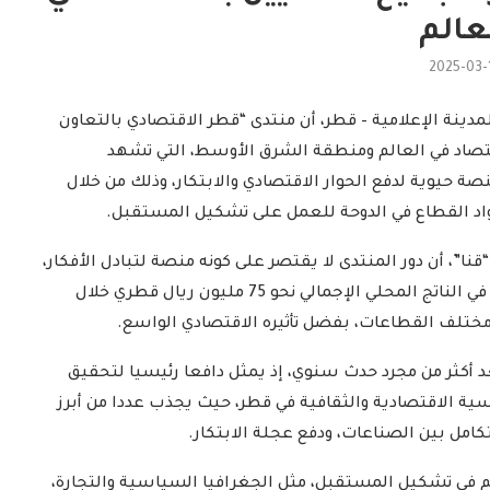
عالم
2025-03-
ينة الإعلامية – قطر، أن منتدى “قطر الاقتصادي بالتعاون
قتصاد في العالم ومنطقة الشرق الأوسط، التي تشهد
ة حيوية لدفع الحوار الاقتصادي والابتكار، وذلك من خلال
واد القطاع في الدوحة للعمل على تشكيل المستقبل.
نا”، أن دور المنتدى لا يقتصر على كونه منصة لتبادل الأفكار،
بل يسهم أيضا في دعم الاقتصاد القطري، إذ بلغ تأثيره في الناتج المحلي الإجمالي نحو 75 مليون ريال قطري خلال
مختلف القطاعات، بفضل تأثيره الاقتصادي الواسع.
د أكثر من مجرد حدث سنوي، إذ يمثل دافعا رئيسيا لتحقيق
نصات الدبلوماسية الاقتصادية والثقافية في قطر، حيث يجذب عددا من أبرز
لتكامل بين الصناعات، ودفع عجلة الابتكار.
اهم في تشكيل المستقبل، مثل الجغرافيا السياسية والتجارة،