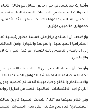
وأشارت سالتسر، في حوار خاص مماثل مع وكالة الأنباء ا
التحولات العميقة في التدفقات النقدية العالمية، بعد 
الأجنبي المباشر، مدعوما بإصلاحات تعزز بيئة الأعمال، 
كممولين عالميين مؤثرين.
وأوضحت أن المنتدى يركز على خمسة محاور رئيسية تعكس 
الجغرافيا السياسية، والعولمة والتجارة، وأمن الطاقة، 
إلى الرياضة والترفيه، وذلك لضمان مواكبة الحوارات لأب
والإقليمي.
يجعله منصة مثالية لمناقشة العوامل المستقبلية التي
والاستثمار والتكنولوجيا، مبينة أنه قد تم تصميم جدو
التي تواجه الاقتصادات العالمية، فضلا عن تعزيز الروا
وفي ختام حديثها مع “قنا”، شددت السيدة كارين سالتسر
الاقتصادي” قد رسخ مكانته، على مدى السنوات الخمس 