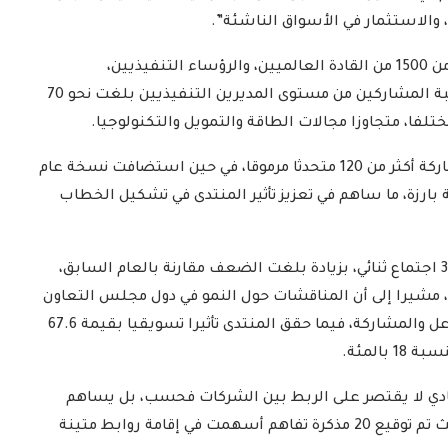
ه، والاستثمار في الأسواق الناشئة”.
وأوضح أن نسخة عام 2024 وحدها تمكنت من جمع أكثر من 1500 من القادة العالميين، والرؤساء التنفيذيين،
والمسؤولين الحكوميين، من 124 دولة، منوها إلى أن نسبة المشاركين من مستوى المديرين التنفيذيين بلغت نحو 70
ولفت في سياق متصل، إلى أن نسخة 2022 شهدت مشاركة أكثر من 120 متحدثا مرموقا، في حين استضافت نسخة عام
 بارزة، ما ساهم في تعزيز تأثير المنتدى في تشكيل الخطاب
الدارسون باكاديمية اتحاد اذاعات
ن الإسلامي
وتليفزيونات التعاون الإسلامي
اء...
يؤدون ...
2022-02-16
وأضاف أن النسخة السابقة شهدت تنظيم أكثر من 300 اجتماع ثنائي، بزيادة بلغت الضعف مقارنة بالعام السابق،
جلسات النقاش أكثر من 1000 مشارك، مشيرا إلى أن المناقشات حول النمو في دول مجلس التعاون
الخليجي والأسواق الناشئة قد ساهمت في تعزيز التفاعل والمشاركة، فيما حقق المنتدى تأثيرا تسويقيا بقيمة 67.6
المئة.
ادي لا يقتصر على الربط بين الشركات فحسب، بل يساهم
أيضا في تعزيز تبادل المعرفة وتوطيد أواصر التعاون، حيث تم توقيع 20 مذكرة تفاهم أسهمت في إقامة روابط متينة