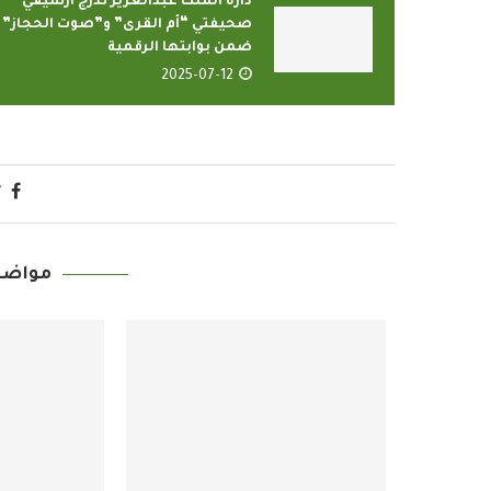
دارة الملك عبدالعزيز تُدرج أرشيفي
صحيفتي “أم القرى” و”صوت الحجاز”
ضمن بوابتها الرقمية
2025-07-12
مواضي