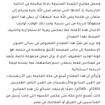
وتحمل مفاتيح الكعبة المشرفة دلالة عظيمة في الذاكرة
التاريخية، إذ أعادها النبي محمد صلى الله عليه وسلم إلى
عثمان بن طلحة رضي الله عنه، متعهدًا أن يبقى هذا الحق
محفوظًا لذريته من بني شيبة، ومنذ ذلك الوقت، توارثت
الأجيال هذه الأمانة، مما يعكس رمزية الاستمرارية والشرف
المرتبط بهذا المفتاح.
وما يزيد من تفرّد هذا المفتاح المعروض في بينالي الفنون
الإسلامية إلى جانب تصميمه الأنيق وعظمته في حجمه، هو
كونه الوحيد المعروف الذي لا يزال ضمن مجموعة خاصة، ويُعد
من مفتاحين فقط يحملان اسم صانعهما، مما يمنحه قيمة
تاريخية استثنائية.
ويُرجَّح أن هذا المفتاح صُنع في مكة المكرمة بين الأربعينيات
من القرن السابع والأربعينيات من القرن الثامن الهجريين
(1240م – 1349م)، خلافًا للاعتقاد الشائع بأن هذه المفاتيح
كانت تُصنع خارج مكة على عكس الكسوة التي كانت تُرسل من
العباسيين في العراق أو المماليك في مصر.