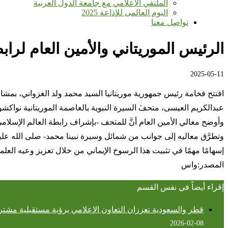
الملتقي الاعلامي مع جامعة الدول العربية
اليوم العالمى للإذاعة 2025
تواصل معنا
الرئيس الموريتاني والأمين العام لرا
2025-05-11
افتتح فخامة رئيس جمهورية موريتانيا السيد محمد ولد الغزواني، بمشار
عبدالكريم العيسى، متحفَ السيرة النبوية بالعاصمة الموريتانية نواك
وأوضح معالي الأمين العام أنَّ للمتحف -بإشراف رابطة العالم الإسلامي- ع
وتطرَّق معاليه إلى جوانب من شمائل وسيرة نبينا محمد- صلى الله عليه 
إسهامًا مهمًا في تثبيت هذا الرسوخ الإيماني من خلال تعزيز وعيه العلمي
المصدر:واس
إقراء أيضاً في نفس القسم
قطر والسعودية تعززان التعاون الإعلامي برؤية مستقبلية مشتر
2026-02-08