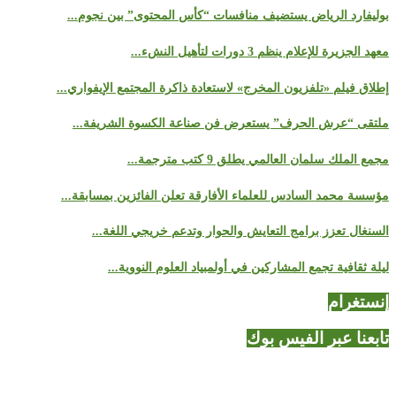
بوليفارد الرياض يستضيف منافسات “كأس المحتوى” بين نجوم...
معهد الجزيرة للإعلام ينظم 3 دورات لتأهيل النشء...
إطلاق فيلم «تلفزيون المخرج» لاستعادة ذاكرة المجتمع الإيفواري...
ملتقى “عرش الحرف” يستعرض فن صناعة الكسوة الشريفة...
مجمع الملك سلمان العالمي يطلق 9 كتب مترجمة...
مؤسسة محمد السادس للعلماء الأفارقة تعلن الفائزين بمسابقة...
السنغال تعزز برامج التعايش والحوار وتدعم خريجي اللغة...
ليلة ثقافية تجمع المشاركين في أولمبياد العلوم النووية...
إنستغرام
تابعنا عبر الفيس بوك