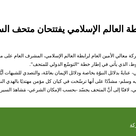
بطة العالم الإسلامي يفتتحان متحف ا
كة معالي الأمين العام لرابطة العالم الإسلامي، المشرف العام على مت
شوط، الذي يأتي في إطار خطة “التوسّع الدولي للمتحف”.
نايةً بدلائل النبوّة بخاصة ودلائل الإيمان بعامّة، والتصدي للشبهات أيًّ
وسلم- مشدِّدًا على أنها ترسّخت في كيان كل مؤمن مهتديًا بالهدي النبوي
، لافتًا إلى أنَّ المتحف يجسّد -بحسب الإمكان الشرعي- مَشاهدَ السيرة 
كة