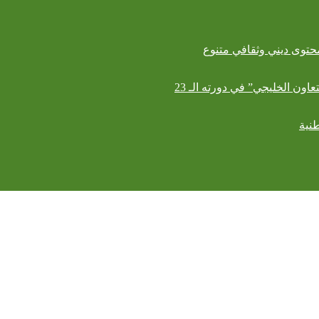
حتوى ديني وثقافي متنوع
اون الخليجي” في دورته الـ 23
نية