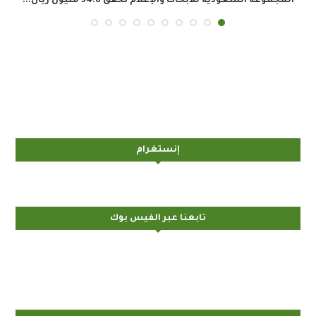
بوليفارد الرياض يستضيف منافسات “كأس المح
نجوم...
إنستغرام
تابعنا عبر الفيس بوك