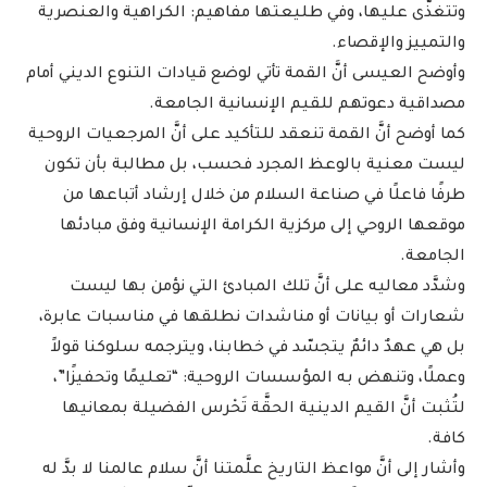
وتتغذَّى عليها، وفي طليعتها مفاهيم: الكراهية والعنصرية
والتمييز والإقصاء.
وأوضح العيسى أنَّ القمة تأتي لوضع قيادات التنوع الديني أمام
مصداقية دعوتهم للقيم الإنسانية الجامعة.
كما أوضح أنَّ القمة تنعقد للتأكيد على أنَّ المرجعيات الروحية
ليست معنية بالوعظ المجرد فحسب، بل مطالبة بأن تكون
طرفًا فاعلًا في صناعة السلام من خلال إرشاد أتباعها من
موقعها الروحي إلى مركزية الكرامة الإنسانية وفق مبادئها
الجامعة.
وشدَّد معاليه على أنَّ تلك المبادئ التي نؤمن بها ليست
شعارات أو بيانات أو مناشدات نطلقها في مناسبات عابرة،
بل هي عهدٌ دائمٌ يتجسّد في خطابنا، ويترجمه سلوكنا قولاً
وعملًا، وتنهض به المؤسسات الروحية: “تعليمًا وتحفيزًا”،
لتُثبت أنَّ القيم الدينية الحقَّة تَحْرس الفضيلة بمعانيها
كافة.
وأشار إلى أنَّ مواعظ التاريخ علَّمتنا أنَّ سلام عالمنا لا بدَّ له