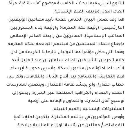
التنوع الديني، فيما بحثت الخامسة موضوع “مأساة غزة: مرآة
العجز الدولي وتزييف القيم الإنسانية.
هذا وقد تضمن البيان الختامي للقمة تأييد مضامين الوثيقتين
التاريّخيتين: (وثيقة مكة المكرمة) و(وثيقة بناء الجسور بين
المذاهب الإسلامية)، الصادرتين عن رابطة العالم الإسلامي
بإجماع علماء المسلمين من قبلتهم الجامعة بمكة المكرمة
وهما التي حظي مؤتمراهما الدوليان بالرعاية الكريمة من لدن
خادم الحرمين الشريفين الملك سلمان بن عبد العزيز ـ أيده
الله ـ ؛ لما احتوتاه من مبادئ راسخة، وأسسٍ محورية لإرساء
قيم التعايش والتسامح بين أتباع الأديان والثقافات، وتكريس
خطاب حضاري واعٍ يجسّد ثقافة الاعتدال، ويتصدى لممارسات
الظلم والصدام والكراهية المطلقة غير المبررة، ويدعو إلى
توسيع آفاق التعارف والتعاون والإفادة على أرضية
المشتركات الإنسانية والقيم النبيلة.
وأوصى المؤتمرون في بيانهم المشترك بتكوين لجنةٍ دائمةٍ
للقمة، تضمُّ ممثلين عن رئاسة الوزراء الماليزية ورابطة