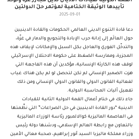
القمة الدولية لقيادات الأديان تدين مجازر غزة وتؤكّد
تأييدها الوثيقة الختامية لمؤتمر حلّ الدولتين
2025-09-01
دعا قادة التنوع الديني العالمي الحكومات والقادة الدينيين
حول العالَم إلى إدانة حرب الإبادة والتجويع والدمار في غزّة،
والتدخّل الفوري والعاجل بكل السبل والإمكانات لإيقاف هذه
المجزرة، وممارسة الضغط على حكومة الاحتلال الإسرائيلي
لوقف هذه الكارثة الإنسانية، مؤكدين أن هذه الفاجعة التي
هزت الضمير الإنساني لم تكن لتحصل لو لم يكن هناك غياب
لفعالية القانون الدولي والقانون الدولي الإنساني ومن ذلك
تفعيل آليات المحاسبة الدولية.
جاء ذلك في ختام أعمال القمة الدولية الثانية للقيادات
الدينية “دور القادة الدينيين في حل الصراعات” التي نظَّمتها
في العاصمة الماليزية كوالالمبور رئاسة الوزراء الماليزية
بالتعاون مع رابطة العالم الإسلامي، ودشنها دولة رئيس
وزراء مملكة ماليزيا السيد أنور إبراهيم، صحبة معالي الأمين