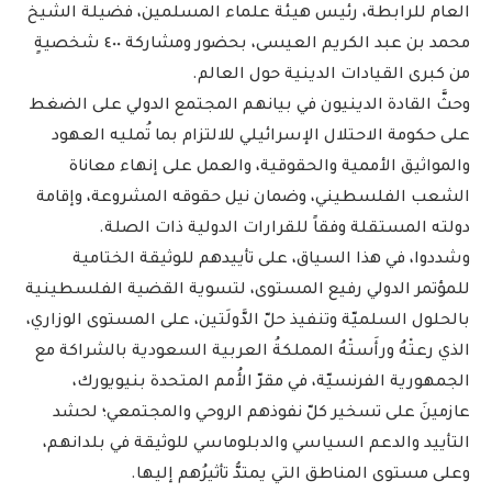
العام للرابطة، رئيس هيئة علماء المسلمين، فضيلة الشيخ
محمد بن عبد الكريم العيسى، بحضور ومشاركة ٤٠٠ شخصيةٍ
من كبرى القيادات الدينية حول العالم.
وحثَّ القادة الدينيون في بيانهم المجتمع الدولي على الضغط
على حكومة الاحتلال الإسرائيلي للالتزام بما تُمليه العهود
والمواثيق الأممية والحقوقية، والعمل على إنهاء معاناة
الشعب الفلسطيني، وضمان نيل حقوقه المشروعة، وإقامة
دولته المستقلة وفقاً للقرارات الدولية ذات الصلة.
وشددوا، في هذا السياق، على تأييدهم للوثيقة الختامية
للمؤتمر الدولي رفيع المستوى، لتسوية القضية الفلسطينية
بالحلول السلميّة وتنفيذ حلّ الدَّولَتين، على المستوى الوزاري،
الذي رعتْهُ ورأَستْهُ المملكةُ العربية السعودية بالشراكة مع
الجمهورية الفرنسيّة، في مقرّ الأُمم المتحدة بنيويورك،
عازمينَ على تسخير كلّ نفوذهم الروحي والمجتمعي؛ لحشد
التأييد والدعم السياسي والدبلوماسي للوثيقة في بلدانهم،
وعلى مستوى المناطق التي يمتدُّ تأثيرُهم إليها.