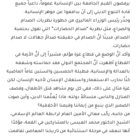
يرفضون القيم الجامعة بين الإنسانية عموماً، داعياً جميع
قادة التنوع الديني إلى أنْ يدافعوا عن جوهر الإنسانية.
وحذَّر رئيس الوزراء الماليزي من خطورة نظريات الصدام
والصراع، مثل نظرية “صدام الحضارات” التي تقول بحتمية
الصدام، مبينًا أنَّ الصدام في حقيقته صدامُ جهالات لا صدام
حضارات.
وأكد أنَّ الوضع في قطاع غزة مؤلم، مشيراً إلى أنَّ الأزمة في
القطاع أظهرت أنَّ المجتمع الدولي فقد حماسته وشغفه
بالعدالة والإنسانية، فطيلة الخمسين والستين عاماً الماضية
كنّا نحارب الاستعمار واستغلال الإنسان لأخيه الإنسان، لكن
غزة مثال على ذلك، ففي كل يوم نشاهد قتل الأطفال، وقصف
المنازل والناس، متسائلاً دولته: ماذا يُعلِّمنا الدين، وأين صوت
الضمير الذي ينبع من إيماننا وقيمنا الأخلاقية؟
من جانبه، رحَّب معالي الأمين العام لرابطة العالم الإسلامي،
الشيخ الدكتور محمد العيسى بالمشاركين في القمة، مؤكدًا
أنها تنعقد في مرحلة استثنائية من تاريخنا المعاصر، تفاقمت