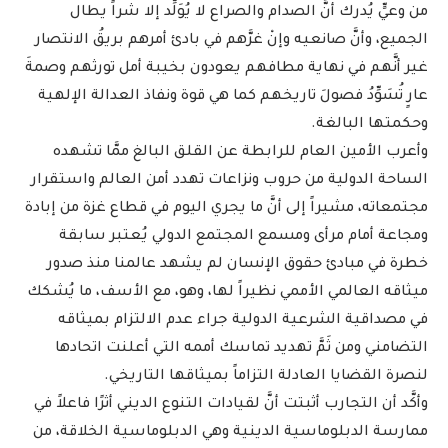
من وعيٍّ يُدرك أنَّ الصدام والصراع لا يُوَلِّد إلا شراً يطال
الجميع، وأنَّ صانعيه وإنْ غرَّهم في بادئ أمرهم بريقُ الانتصار
غير أنَّهم في نهاية مطافهم يعودون بخيبة أمل تورثهم وصمةَ
عارٍ تُسَوِّدُ فصولَ تاريخهم كما هي قوة ونفاذ العدالة الإلهية
وحكمتها البالغة.
وأعرب الأمين العام للرابطة عن القلق البالغ ممَّا تشهده
الساحة الدولية من حروب ونزاعات تهدد أمن العالم واستقرار
مجتمعاته، مشيراً إلى أنَّ ما يجري اليوم في قطاع غزة من إبادة
ومجاعة أمام مرأى ومسمع المجتمع الدولي يُعتبر سابقة
خطرة في مبادئ حقوق الإنسان لم يشهد عالمنا منذ صدور
ميثاقه العالمي الأممي نظيراً لها، وهو، مع الأسف، ما يُشكك
في مصداقية الشرعية الدولية جراء عدم الالتزام بميثاقه
التضامني ومن ثَمَّ تهديد تماسك أممه التي أعلنت اتحادها
لنصرة القضايا العادلة التزاماً بميثاقها التاريخي.
وأكَّد أن التجارب أثبتت أنَّ لقيادات التنوع الديني أثرًا فاعلاً في
ممارسة الدبلوماسية الدينية وهي الدبلوماسية الخلاقة، من