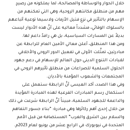
خلال الحوار والوساطة والمصالحة، لما يملكونه من رصيدٍ
مهم من منطلق مكانتهم الروحية، وهي التي تمكنهم من
الإسهام بالتأثير في نزع فتيل الأزمات ولاسيما توعية أتباعهم
بالسلوك الوقائي، مشدداً معاليه على أنَّ هذه الأدوار ليست
بديلاً عن المسارات السياسية، بل هي رافدٌ داعم لها.
ومن هذا المنطلق، أعلن معالي الأمين العام للرابطة عن
مبادرتين، تمثَّلت الأولى في تفعيل الدور الروحي والأخلاقي
لقيادات التنوع الديني حول العالم للإسهام في دعم جهود
الحلول السلمية للصراعات من منطلق تأثيرهم الروحي في
المجتمعات والشعوب المؤمنة بالأديان.
وفي هذا الصدد، أكد العيسى أنَّ الرابطة ستعمل على
استكمال رسم المبادرات الفرعية لهذه المبادرة المؤيدة
والداعمة للجهود السلمية، مبيناً أنَّ الرابطة شرعت في ذلك
من خلال إحدى أهم ركائزها وهي مبادرة: “بناء جسور التفاهم
والسلام بين الشرق والغرب” المستضافة من قبل الأمم
المتحدة في نيويورك في الرابع عشر من يونيو لعام 2023م.