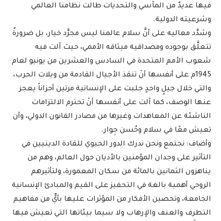
فيها عديدٌ من المآسي والتحديات طالت نظامنا العالمي
وشرعيته الدولية.
وشدَّد معاليه على أنَّ سلام عالمنا ليس مجرَّد خيار، بل ضرورةٌ
تتعلَّق بوجوده ومصداقية ميثاقه الأممي، حيث آلت فيه
شعوب الأمم المتحدة في السادس والعشرين من يونيو لعام
1945م على أنفسها أنْ تنقذ الأجيال القادمة من ويلات الحرب،
والتي خلال جيلٍ واحدٍ جلبت على الإنسانية مرتين أحزاناً يعجز
عنها الوصف، كما آلت على أنفسها أنْ تحترم الالتزامات
الناشئة عن المعاهدات وغيرها من مصادر القانون الدولي، وأن
تعيش معًا في سلام وحُسن جِوار.
وأضاف: نجتمع ونحن ندرك الدور الحيوي للقادة الدينيين في
التأثير على وجدان المؤمنين بالأديان حول العالم، وهم من
يناهزون الثمانين بالمائة من سكان المعمورة، ولتأثيرهم
الروحي أهمية بالغة في التحفيز على القيم والمبادئ الإنسانية
الجامعة، وتحصين الأفكار من المؤثرات عليها بأيٍّ من مفاهيم
التطرف والعنف والإرهاب ولا سيما بيئاتها التي تعيش فيها