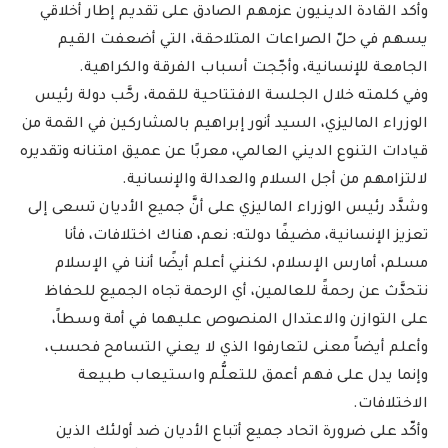
وأكد القادة الدينيون عزمهم الصادق على تقديم إطار أخلاقي
يسهم في حلّ الصراعات المتلاحقة، التي أضعفت القيم
الجامعة للإنسانية، وأجّجت أسباب الفرقة والكراهية.
وفي كلمته خلال الجلسة الافتتاحية للقمة، رحَّب دولة رئيس
الوزراء الماليزي، السيد أنور إبراهيم بالمشاركين في القمة من
قيادات التنوع الديني العالمي، معربًا عن عميق امتنانه وتقديره
لالتزامهم من أجل السلام والعدالة والإنسانية.
وشدَّد رئيس الوزراء الماليزي على أنَّ جميع الأديان تسعى إلى
تعزيز الإنسانية، مضيفًا دولته: نعم، هناك اختلافات، فأنا
مسلم، أمارس الإسلام، لكنني أعلم أيضًا أننا في الإسلام
نتحدَّث عن رحمةً للعالمين، أي الرحمة تجاه الجميع للحفاظ
على التوازن والاعتدال المنصوص عليهما في أمة وسطاً،
وأعلم أيضاً معنى لتعارفوا الذي لا يعني التسامح فحسب،
وإنما يدل على فهم أعمق للتعلُّم واستيعاب طبيعة
الاختلافات.
وأكّد على ضرورة اتحاد جميع أتباع الأديان ضد أولئك الذين