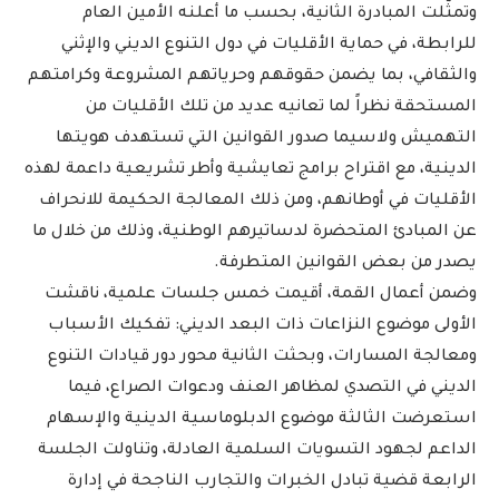
وتمثّلت المبادرة الثانية، بحسب ما أعلنه الأمين العام
للرابطة، في حماية الأقليات في دول التنوع الديني والإثني
والثقافي، بما يضمن حقوقهم وحرياتهم المشروعة وكرامتهم
المستحقة نظراً لما تعانيه عديد من تلك الأقليات من
التهميش ولاسيما صدور القوانين التي تستهدف هويتها
الدينية، مع اقتراح برامج تعايشية وأطر تشريعية داعمة لهذه
الأقليات في أوطانهم، ومن ذلك المعالجة الحكيمة للانحراف
عن المبادئ المتحضرة لدساتيرهم الوطنية، وذلك من خلال ما
يصدر من بعض القوانين المتطرفة.
وضمن أعمال القمة، أقيمت خمس جلسات علمية، ناقشت
الأولى موضوع النزاعات ذات البعد الديني: تفكيك الأسباب
ومعالجة المسارات، وبحثت الثانية محور دور قيادات التنوع
الديني في التصدي لمظاهر العنف ودعوات الصراع، فيما
استعرضت الثالثة موضوع الدبلوماسية الدينية والإسهام
الداعم لجهود التسويات السلمية العادلة، وتناولت الجلسة
الرابعة قضية تبادل الخبرات والتجارب الناجحة في إدارة