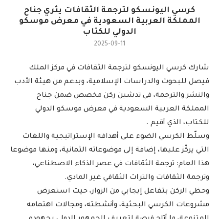
كرسي اليونسكو لترجمة الثقافات يثري جناح
المملكة العربية السعودية في معرض موسكو
الدولي للكتاب
2025-09-11
شارك كرسي اليونسكو لترجمة الثقافات في مركز الملك
فيصل للبحوث والدراسات الإسلامية، وبدعم من هيئة الأدب
والنشر والترجمة، في تدشين ركن مخصص ضمن جناح
المملكة العربية السعودية في معرض موسكو الدولي
للكتاب، الذي أقيم .
وسلّط الكرسي الضوء على أهدافه الإستراتيجية واللغات
التي يركّز عليها، إضافة إلى موضوعاته الثمانية، ومنها موضوعا
هذا العام: ترجمة الثقافات في عصر الذكاء الاصطناعي،
وترجمة الثقافات والتراث الثقافي غير المادي.
وحظي الركن بتفاعل إيجابي من الزوار، حيث استعرض
مشروعات الكرسي البحثية، وأنشطته، ومجالات اهتمامه
المتنوعة، ما أتاح فرصة لتعريف الجمهور الدولي بجهوده