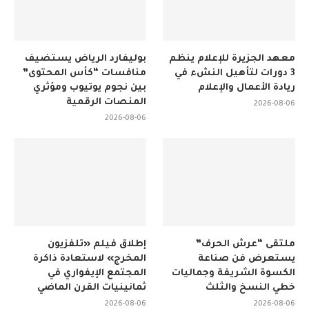
معهد الجزيرة للإعلام ينظم
بوليفارد الرياض يستضيف
3 دورات لتأهيل النشء في
منافسات “كأس المحتوى”
ريادة الأعمال والإعلام
بين نجوم يوتيوب ومؤثري
المنصات الرقمية
2026-08-06
2026-08-06
ملتقى “عرش الحرف”
إطلاق فيلم «تلفزيون
يستعرض فن صناعة
المخرج» لاستعادة ذاكرة
الكسوة الشريفة وجماليات
المجتمع الإيفواري في
خطي النسخ والثلث
ثمانينيات القرن الماضي
2026-08-06
2026-08-06