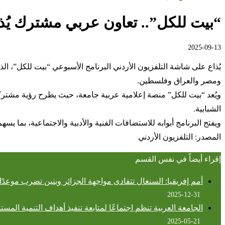
“بيت للكل”.. تعاون عربي مشترك يُذا
2025-09-13
يُذاع على شاشة التلفزيون الأردني البرنامج الأسبوعي “بيت للكل”، ا
ومصر والعراق وفلسطين.
ويُعد “بيت للكل” منصة إعلامية عربية جامعة، حيث يطرح رؤية مشتركة 
الشبابية.
ويفتح البرنامج أبوابه للاستضافات الفنية والأدبية والاجتماعية، بما ي
المصدر: التلفزيون الأردني
إقراء أيضاً في نفس القسم
أمم إفريقيا: السنغال تتفادى مواجهة الجزائر وبنين تضرب موعدً
2025-12-31
الجامعة العربية تنظم اجتماعًا لمتابعة تنفيذ أهداف التنمية المستدامة 2030 في مجال ا
2025-05-21