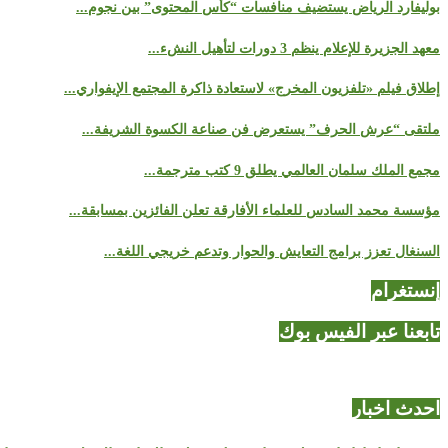
بوليفارد الرياض يستضيف منافسات “كأس المحتوى” بين نجوم...
معهد الجزيرة للإعلام ينظم 3 دورات لتأهيل النشء...
إطلاق فيلم «تلفزيون المخرج» لاستعادة ذاكرة المجتمع الإيفواري...
ملتقى “عرش الحرف” يستعرض فن صناعة الكسوة الشريفة...
مجمع الملك سلمان العالمي يطلق 9 كتب مترجمة...
مؤسسة محمد السادس للعلماء الأفارقة تعلن الفائزين بمسابقة...
السنغال تعزز برامج التعايش والحوار وتدعم خريجي اللغة...
إنستغرام
تابعنا عبر الفيس بوك
احدث اخبار