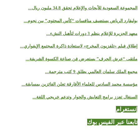
المجموعة السعودية للأبحاث والإعلام تحقق 34.8 مليون ريال...
بوليفارد الرياض يستضيف منافسات “كأس المحتوى” بين نجوم...
معهد الجزيرة للإعلام ينظم 3 دورات لتأهيل النشء...
إطلاق فيلم «تلفزيون المخرج» لاستعادة ذاكرة المجتمع الإيفواري...
ملتقى “عرش الحرف” يستعرض فن صناعة الكسوة الشريفة...
مجمع الملك سلمان العالمي يطلق 9 كتب مترجمة...
مؤسسة محمد السادس للعلماء الأفارقة تعلن الفائزين بمسابقة...
السنغال تعزز برامج التعايش والحوار وتدعم خريجي اللغة...
إنستغرام
تابعنا عبر الفيس بوك