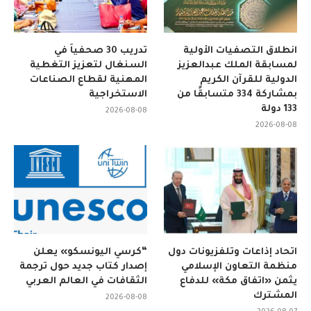
انطلاق التصفيات الأولية
تدريب 30 صحفياً في
لمسابقة الملك عبدالعزيز
السنغال لتعزيز التغطية
الدولية للقرآن الكريم
المهنية لقطاع الصناعات
بمشاركة 334 متسابقًا من
الاستخراجية
133 دولة
2026-08-08
2026-08-08
اتحاد إذاعات وتلفزيونات دول
“كرسي اليونسكو» يعلن
منظمة التعاون الإسلامي
إصدار كتاب جديد حول ترجمة
يثمن «اتفاق مكة» للدفاع
الثقافات في العالم العربي
المشترك
2026-08-08