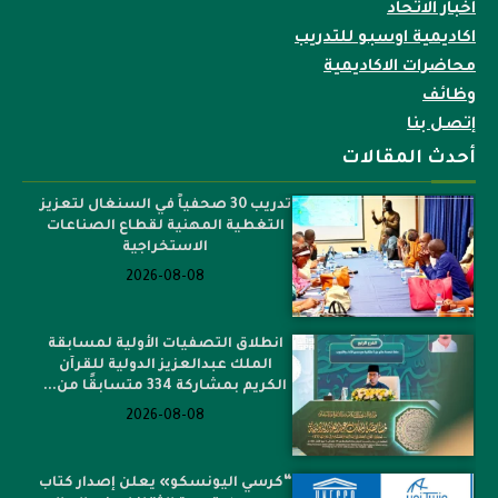
اخبار الاتحاد
اكاديمية اوسبو للتدريب
محاضرات الاكاديمية
وظائف
إتصل بنا
أحدث المقالات
تدريب 30 صحفياً في السنغال لتعزيز
التغطية المهنية لقطاع الصناعات
الاستخراجية
2026-08-08
انطلاق التصفيات الأولية لمسابقة
الملك عبدالعزيز الدولية للقرآن
الكريم بمشاركة 334 متسابقًا من...
2026-08-08
“كرسي اليونسكو» يعلن إصدار كتاب