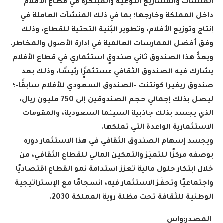
المنشآت والمشاريع النوعية والمبتكرة في قطاع الأفلام
داخل المملكة وخارجها؛ بما في ذلك المنشآت العاملة في
إنتاج وتوزيع الأفلام، وتطوير البُنية التحتية للقطاع، وذلك
وفق أفضل الممارسات العالمية في إدارة الأصول والمخاطر
.
ويعدُّ هذا الصندوق ثاني صندوقٍ استثماري في قطاع الأفلام
يشارك فيه الصندوق الثقافي مستثمرًٍا رئيسًا، وذلك بعد
صندوق ريفيرا كونتنت -الصندوق السعودي للأفلام سابقًا-؛
ليصل بذلك إجمالي حجم الصندوقين إلى 750 مليون ريال،
الذي يجسد بذلك جاذبية السينما السعودية، والمقومات
الاستثمارية الواعدة التي تملكها
.
ويجسد إسهام الصندوق الثقافي في هذا الاستثمار دوره
بوصفه مركزًا للتميّز والتمكين المالي للقطاع الثقافي، من
خلال ابتكار حلول مالية تعزز استدامة نمو القطاع اقتصاديًا
واجتماعيًا وتحفّز الاستثمار فيه، انسجامًا مع الإستراتيجية
الوطنية للثقافة تحت مظلة رؤية المملكة 2030
.
المصدر:واس