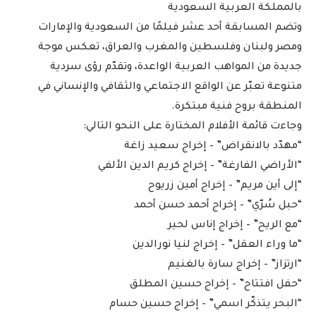
بالمملكة العربية السعودية
وتضم المسابقة أحد عشر فيلمًا من السعودية والإمارات
ومصر ولبنان وفلسطين والمغرب والعراق، تعكس موجة
جديدة من المواهب العربية الواعدة، وتقدّم رؤى سردية
متنوعة تعبّر عن الواقع الاجتماعي والثقافي والإنساني في
المنطقة بروح فنية مبتكرة.
وجاءت قائمة الأفلام المختارة على النحو التالي:
“مهدّد بالانقراض” – إخراج سعيد زاغة
“الأراضي الفارغة” – إخراج كريم الدين الألفي
“إلى أين مريم” – إخراج أمين زريوح
“حبل سُرّي” – إخراج أحمد حسن أحمد
“مع الريح” – إخراج إناس لحير
“ما وراء العقل” – إخراج لنيا نورالدين
“ارتزاز” – إخراج سارة بالغنيم
“حفل افتتاح” – إخراج حسين المطلق
“البحر يتذكّر اسمي” – إخراج حسين حسام