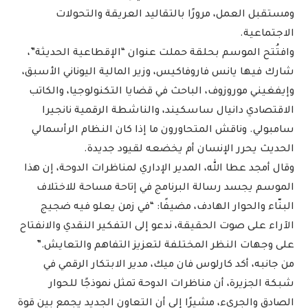
ومستقبل العمل، مرورًا بالتقاليد العريقة والتحولات
الاجتماعية.
وافتُتح الموسم بحلقة حملت عنوان “الإقطاعية الحديثة”،
شارك فيها يانس فاروفاكيس، وزير المالية اليوناني الأسبق،
وإيفغيني موروزوف، الباحث في قضايا التكنولوجيا، والكاتب
الاقتصادي دانيال ساسكيند، والناشطة الرقمية نانجيرا
سامبولي. وناقش المتحاورون ما إذا كان النظام الرأسمالي
الحديث يحرر الإنسان أم يخضعه لقيود جديدة.
وقال أمجد عطا الله، المدير الإداري لمناظرات الدوحة، إن هذا
الموسم يجسد رسالة البرنامج في إتاحة مساحة للاختلاف
البنّاء والحوار الهادف، مضيفًا: “في زمن يعلو فيه ضجيج
الآراء على صوت الحقيقة، ندعو إلى التفكير النقدي والانفتاح
على وجهات النظر المختلفة لتعزيز التفاهم والتعايش.”
من جانبه، أكد كارلوس فان ميك، مدير الابتكار الرقمي في
شبكة الجزيرة، أن مناظرات الدوحة تمثل نموذجًا للحوار
الصادق والجريء، مشيرًا إلى أن التعاون الجديد يجمع بين قوة