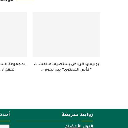
مواضي
بوليفارد الرياض يستضيف منافسات
المجموعة السعو
“كأس المحتوى” بين نجوم...
تحقق 34.8 مليون ريال...
روابط سريعة
أحدث
الدول الأعضاء