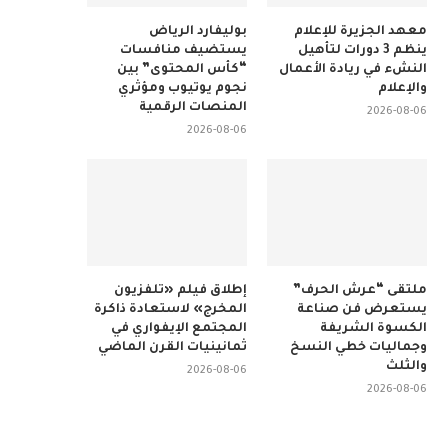
معهد الجزيرة للإعلام
بوليفارد الرياض
ينظم 3 دورات لتأهيل
يستضيف منافسات
النشء في ريادة الأعمال
“كأس المحتوى” بين
والإعلام
نجوم يوتيوب ومؤثري
المنصات الرقمية
2026-08-06
2026-08-06
ملتقى “عرش الحرف”
إطلاق فيلم «تلفزيون
يستعرض فن صناعة
المخرج» لاستعادة ذاكرة
الكسوة الشريفة
المجتمع الإيفواري في
وجماليات خطي النسخ
ثمانينيات القرن الماضي
والثلث
2026-08-06
2026-08-06