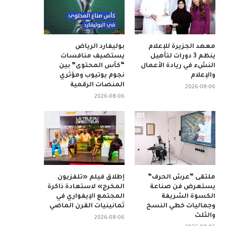
معهد الجزيرة للإعلام
بوليفارد الرياض
ينظم 3 دورات لتأهيل
يستضيف منافسات
النشء في ريادة الأعمال
“كأس المحتوى” بين
والإعلام
نجوم يوتيوب ومؤثري
المنصات الرقمية
2026-08-06
2026-08-06
ملتقى “عرش الحرف”
إطلاق فيلم «تلفزيون
يستعرض فن صناعة
المخرج» لاستعادة ذاكرة
الكسوة الشريفة
المجتمع الإيفواري في
وجماليات خطي النسخ
ثمانينيات القرن الماضي
والثلث
2026-08-06