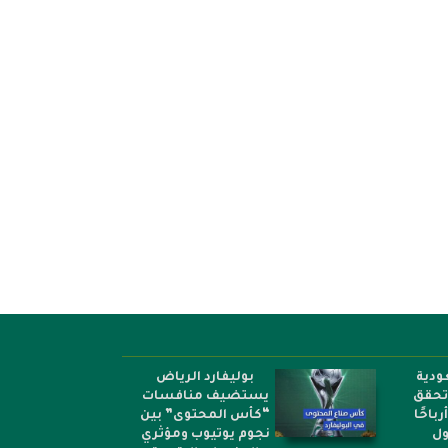
فن
مجمع الملك سلمان العالمي يطلق 9
مؤسسة محمد الساد
كتب مترجمة...
الأفارقة تعلن الفائزين
ودية
بوليفارد الرياض
 تحقق
يستضيف منافسات
أرباحًا
“كأس المحتوى” بين
ول
نجوم يوتيوب ومؤثري