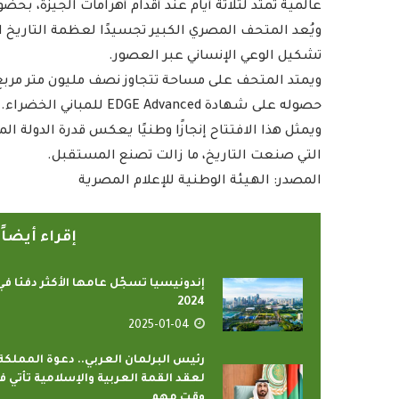
عالمية تمتد لثلاثة أيام عند أقدام أهرامات الجيزة، بح
ويُعد المتحف المصري الكبير تجسيدًا لعظمة التاريخ 
تشكيل الوعي الإنساني عبر العصور.
ويمتد المتحف على مساحة تتجاوز نصف مليون متر مربع
حصوله على شهادة EDGE Advanced للمباني الخضراء.
ويمثل هذا الافتتاح إنجازًا وطنيًا يعكس قدرة الدولة ا
التي صنعت التاريخ، ما زالت تصنع المستقبل.
المصدر: الهيئة الوطنية للإعلام المصرية
إقراء أيضا
إندونيسيا تسجّل عامها الأكثر دفئا في
2024
2025-01-04
رئيس البرلمان العربي.. دعوة المملكة
لعقد القمة العربية والإسلامية تأتي ف
وقت مهم