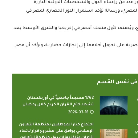
ضور عدد من رؤساء الدول والشخصيات الدولية البارزة.
المصري، ورسالة تؤكد استمرار الدور الحضاري لمصر في
، ويُصنف كأول متحف أخضر في إفريقيا والشرق الأوسط بعد
لمصرية على تحويل أحلامها إلى إنجازات حضارية، ويؤكد أن مصر
ً في نفس القسم
1762 مسجداً جامعياً في أوزبكستان
تشهد ختم القرآن الكريم خلال رمضان
2026-03-16
اجتماع كبار الموظفين بمنظمة التعاون
ي
الإسلامي يوافق على مشروع قرار لاتحاد
إذاعات وتلفزيونات دول منظمة التعاون