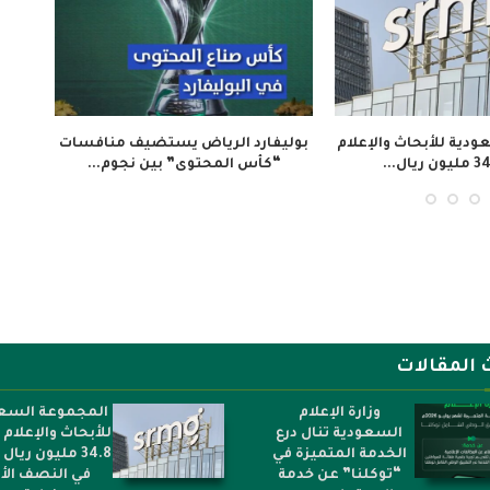
إطلاق فيلم «تلفزيون المخرج»
ملتقى “عرش الحرف” يستعرض 
تعادة ذاكرة المجتمع الإيفواري...
صناعة الكسوة الشريفة...
 المقالات
وزارة الإعلام
المجموعة السع
السعودية تنال درع
للأبحاث والإعلام
الخدمة المتميزة في
34.8 مليون ريال 
“توكلنا” عن خدمة
في النصف الأ