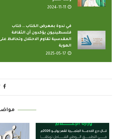
2024-11-11
في ندوة بمعرض الكتاب .. كتاب
فلسطينيون يؤكدون أن الثقافة
المقدسية تقاوم الاحتلال وتحافظ على
الهوية
2025-05-17
رامج بإذاعات وتليفزيونات
أمين عام منظمة التعا
لإسلامي بمدينة الإنتاج...
يدعو الدول الأعض
2022-04-12
2022-04-12
مواضي