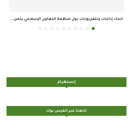
مي يثمن...
وزارة الإعلام السعودية تنال درع الخدمة المتميزة في...
إنستغرام
تابعنا عبر الفيس بوك