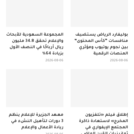
بوليفارد الرياض يستضيف
المجموعة السعودية للأبحاث
منافسات “كأس المحتوى”
والإعلام تحقق 34.8 مليون
بين نجوم يوتيوب ومؤثري
ريال أرباحًا في النصف الأول
المنصات الرقمية
بزيادة 64%
2026-08-06
2026-08-06
إطلاق فيلم «تلفزيون
معهد الجزيرة للإعلام ينظم
المخرج» لاستعادة ذاكرة
3 دورات لتأهيل النشء في
المجتمع الإيفواري في
ريادة الأعمال والإعلام
ثمانينيات القرن الماضي