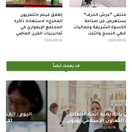
ملتقى “عرش الحرف”
إطلاق فيلم «تلفزيون
يستعرض فن صناعة
المخرج» لاستعادة ذاكرة
الكسوة الشريفة وجماليات
المجتمع الإيفواري في
خطي النسخ والثلث
ثمانينيات القرن الماضي
2026-08-06
2026-08-06
قد يهمك أيضاً
اليوم : المشاركة بالاجتماع التحضيري
لمنظمي قمة اسيا...
2022-04-12