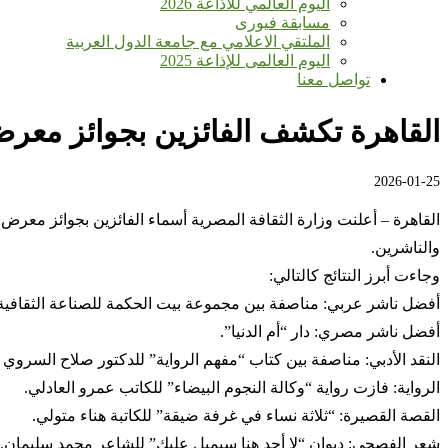
اليوم العالمي للأذاعة 2026
مسابقة فيورى
الملتقي الاعلامي مع جامعة الدول العربية
اليوم العالمى للإذاعة 2025
تواصل معنا
القاهرة تكشف الفائزين بجوائز معرض ا
2026-01-25
القاهرة – أعلنت وزارة الثقافة المصرية أسماء الفائزين بجوائز معر
والناشرين.
وجاءت أبرز النتائج كالتالي:
أفضل ناشر عربي: مناصفة بين مجموعة بيت الحكمة للصناعة الثقافية ال
أفضل ناشر مصري: دار “أم الدنيا”.
النقد الأدبي: مناصفة بين كتاب “مفهم الرواية” للدكتور صلاح السرو
الرواية: فازت رواية “وكالة النجوم البيضاء” للكاتب عمرو العادلي.
القصة القصيرة: “ثلاثة نساء في غرفة ضيقة” للكاتبة هناء متولي.
شعر الفصحى: ديوان “لا أحد هنا سيميل عليك” للشاعر محمد سليمان.