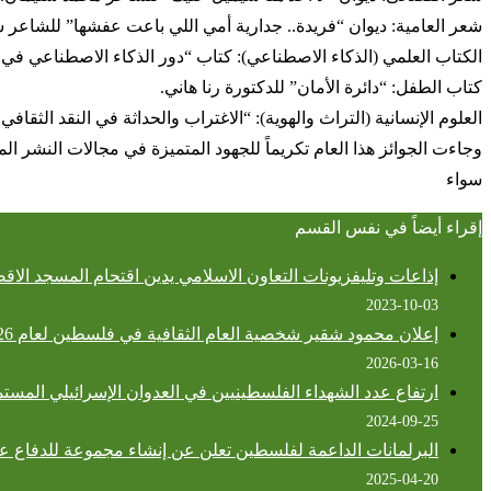
شعر العامية: ديوان “فريدة.. جدارية أمي اللي باعت عفشها” للشاعر 
الكتاب العلمي (الذكاء الاصطناعي): كتاب “دور الذكاء الاصطناعي في 
كتاب الطفل: “دائرة الأمان” للدكتورة رنا هاني.
العلوم الإنسانية (التراث والهوية): “الاغتراب والحداثة في النقد الثق
وجاءت الجوائز هذا العام تكريماً للجهود المتميزة في مجالات النشر ا
سواء
إقراء أيضاً في نفس القسم
إذاعات وتليفزيونات التعاون الاسلامي يدين اقتحام المسجد الاق
2023-10-03
إعلان محمود شقير شخصية العام الثقافية في فلسطين لعام 2026
2026-03-16
ارتفاع عدد الشهداء الفلسطينيين في العدوان الإسرائيلي المستمر على قط
2024-09-25
اﻟﺒﺮﻟﻤﺎﻧﺎت اﻟﺪاﻋﻤﺔ ﻟﻔﻠﺴﻄﯿﻦ تعلن عن إنشاء مجموعة ﻟﻠﺪﻓﺎع 
2025-04-20