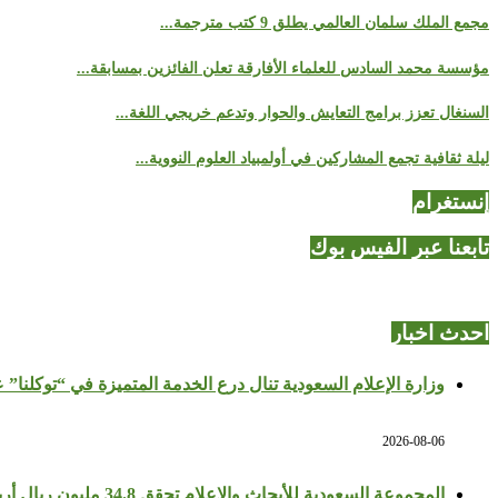
مجمع الملك سلمان العالمي يطلق 9 كتب مترجمة...
مؤسسة محمد السادس للعلماء الأفارقة تعلن الفائزين بمسابقة...
السنغال تعزز برامج التعايش والحوار وتدعم خريجي اللغة...
ليلة ثقافية تجمع المشاركين في أولمبياد العلوم النووية...
إنستغرام
تابعنا عبر الفيس بوك
احدث اخبار
وزارة الإعلام السعودية تنال درع الخدمة المتميزة في “توكلنا” 
2026-08-06
المجموعة السعودية للأبحاث والإعلام تحقق 34.8 مليون ريال أرباحًا في النصف الأول بزيادة 64%