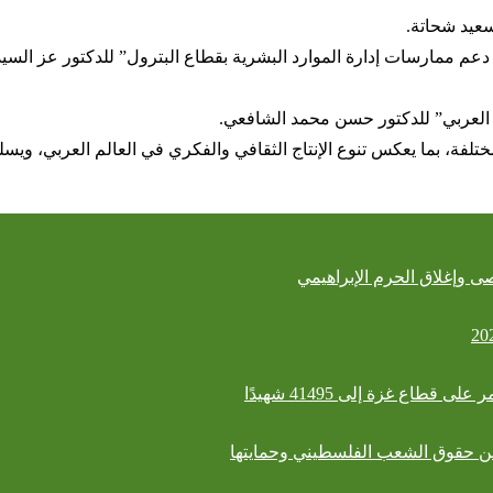
سعيد شحاتة.
دعم ممارسات إدارة الموارد البشرية بقطاع البترول” للدكتور عز السي
افي العربي” للدكتور حسن محمد الشافعي.
لمختلفة، بما يعكس تنوع الإنتاج الثقافي والفكري في العالم العربي، و
صى وإغلاق الحرم الإبراهيمي
اع غزة إلى 41495 شهيدًا
ﻋﻦ ﺣﻘﻮق الشعب الفلسطيني وﺣﻤﺎﯾﺘﮭﺎ