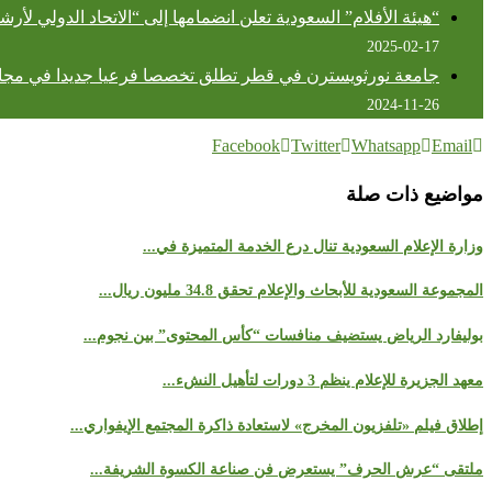
“هيئة الأفلام” السعودية تعلن انضمامها إلى “الاتحاد الدولي ل
2025-02-17
جامعة نورثويسترن في قطر تطلق تخصصا فرعيا جديدا في مجال 
2024-11-26
Facebook
Twitter
Whatsapp
Email
مواضيع ذات صلة
وزارة الإعلام السعودية تنال درع الخدمة المتميزة في...
المجموعة السعودية للأبحاث والإعلام تحقق 34.8 مليون ريال...
بوليفارد الرياض يستضيف منافسات “كأس المحتوى” بين نجوم...
معهد الجزيرة للإعلام ينظم 3 دورات لتأهيل النشء...
إطلاق فيلم «تلفزيون المخرج» لاستعادة ذاكرة المجتمع الإيفواري...
ملتقى “عرش الحرف” يستعرض فن صناعة الكسوة الشريفة...