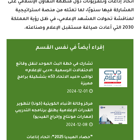
اتحاد إذاعات وتلفزيونات دول منظمة التعاون الإسلامي على
المشاركة فيها سنويًا، لما تمثله من منصة استراتيجية
لمناقشة تحولات المشهد الإعلامي، في ظل رؤية المملكة
2030 التي أعادت صياغة مستقبل الإعلام وصناعته
.
إقراء أيضاً في نفس القسم
تشارك في خطة البث الموحد لنقل وقائع
الاحتفالات الرسمية..«دبي للإعلام»
تواكب «عيد الاتحاد 53» بتشكيلة برامج
مميزة
2024-12-01
مركز وكالة الأنباء الكويتية (كونا) لتطوير
القدرات الإعلامية يطلق برنامجه التدريبي
(مهارات مونتاج وإخراج الفيديو)
2024-12-08
“حصاد الميديا 2025”: اتحاد إذاعات