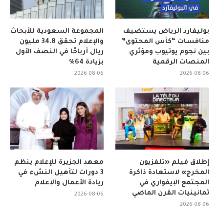
بوليفارد الرياض يستضيف
المجموعة السعودية للأبحاث
منافسات “كأس المحتوى”
والإعلام تحقق 34.8 مليون
بين نجوم يوتيوب ومؤثري
ريال أرباحًا في النصف الأول
المنصات الرقمية
بزيادة 64%
2026-08-06
2026-08-06
إطلاق فيلم «تلفزيون
معهد الجزيرة للإعلام ينظم
المخرج» لاستعادة ذاكرة
3 دورات لتأهيل النشء في
المجتمع الإيفواري في
ريادة الأعمال والإعلام
ثمانينيات القرن الماضي
2026-08-06
2026-08-06