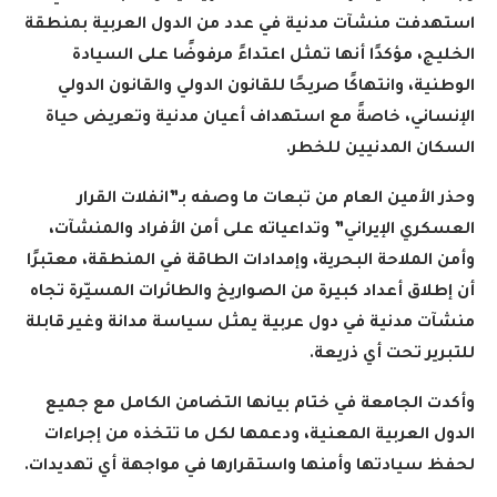
استهدفت منشآت مدنية في عدد من الدول العربية بمنطقة
الخليج، مؤكدًا أنها تمثل اعتداءً مرفوضًا على السيادة
الوطنية، وانتهاكًا صريحًا للقانون الدولي والقانون الدولي
الإنساني، خاصةً مع استهداف أعيان مدنية وتعريض حياة
السكان المدنيين للخطر
.
وحذر الأمين العام من تبعات ما وصفه بـ”انفلات القرار
العسكري الإيراني” وتداعياته على أمن الأفراد والمنشآت،
وأمن الملاحة البحرية، وإمدادات الطاقة في المنطقة، معتبرًا
أن إطلاق أعداد كبيرة من الصواريخ والطائرات المسيّرة تجاه
منشآت مدنية في دول عربية يمثل سياسة مدانة وغير قابلة
للتبرير تحت أي ذريعة
.
وأكدت الجامعة في ختام بيانها التضامن الكامل مع جميع
الدول العربية المعنية، ودعمها لكل ما تتخذه من إجراءات
لحفظ سيادتها وأمنها واستقرارها في مواجهة أي تهديدات
.