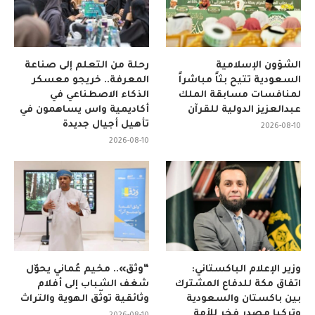
الشؤون الإسلامية
رحلة من التعلم إلى صناعة
السعودية تتيح بثاً مباشراً
المعرفة.. خريجو معسكر
لمنافسات مسابقة الملك
الذكاء الاصطناعي في
عبدالعزيز الدولية للقرآن
أكاديمية واس يساهمون في
تأهيل أجيال جديدة
2026-08-10
2026-08-10
وزير الإعلام الباكستاني:
“وثّق».. مخيم عُماني يحوّل
اتفاق مكة للدفاع المشترك
شغف الشباب إلى أفلام
بين باكستان والسعودية
وثائقية توثّق الهوية والتراث