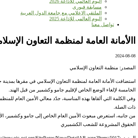
اليوم العالمي للأذاعة 2026
مسابقة فيورى
الملتقي الاعلامي مع جامعة الدول العربية
اليوم العالمى للإذاعة 2025
تواصل معنا
االأمانة العامة لمنظمة التعاون الإ
2024-08-08
المصدر: منظمة التعاون الإسلامي
الخامسة لإلغاء الوضع الخاص لإقليم جامو وكشمير من قبل الهند.
وفي الكلمة التي ألقاها بهذه المناسبة، جدّد معالي الأمين العام ل
ذات الصلة.
من جانبه، استعرض مبعوث الأمين العام الخاص إلى جامو وكشمير، الأ
الحقوق المشروعة للشعب الكشميري
المصدر:https://new.oic-oci.org/SitePages/NewsDetailAR.aspx?Item=5017