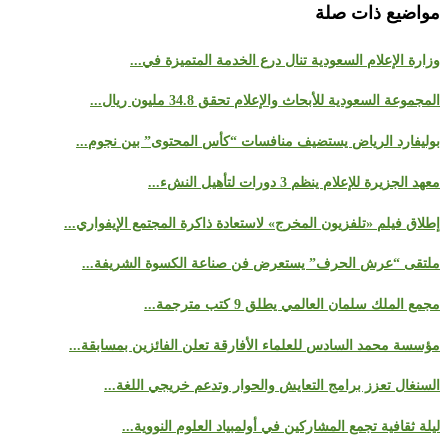
مواضيع ذات صلة
وزارة الإعلام السعودية تنال درع الخدمة المتميزة في...
المجموعة السعودية للأبحاث والإعلام تحقق 34.8 مليون ريال...
بوليفارد الرياض يستضيف منافسات “كأس المحتوى” بين نجوم...
معهد الجزيرة للإعلام ينظم 3 دورات لتأهيل النشء...
إطلاق فيلم «تلفزيون المخرج» لاستعادة ذاكرة المجتمع الإيفواري...
ملتقى “عرش الحرف” يستعرض فن صناعة الكسوة الشريفة...
مجمع الملك سلمان العالمي يطلق 9 كتب مترجمة...
مؤسسة محمد السادس للعلماء الأفارقة تعلن الفائزين بمسابقة...
السنغال تعزز برامج التعايش والحوار وتدعم خريجي اللغة...
ليلة ثقافية تجمع المشاركين في أولمبياد العلوم النووية...