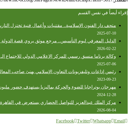
إقراء أيضاً في نفس القسم
متحف دار الفنون الإسلامية.. مقتنيات وأعمال فنية تختزل التاريخ
2025-07-10
الدليل المعرفي ليوم التأسيس.. مرجع موثق يروي قصة الدولة ا
2026-02-22
وكالة برناما منسق رسمي للمركز الإعلامي الدولي للاجتماع الـ 58 لوزراء خارجية دول رابطة جنوب شرقي آسيا (آسيان)
2025-07-06
رئيس إذاعات وتليفزيونات التعاون الإسلامي يهنئ صاحب المعالي
2023-09-23
مهرجان بوتراجايا للضوء والحركة بماليزيا يستهدف حضور مليون 
2024-12-28
مركز الملك عبدالعزيز للتواصل الحضاري يستعرض في القاهرة ت
2026-08-04
Facebook
Twitter
Whatsapp
Email