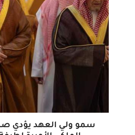
سمو ولي العهد يؤدي صل