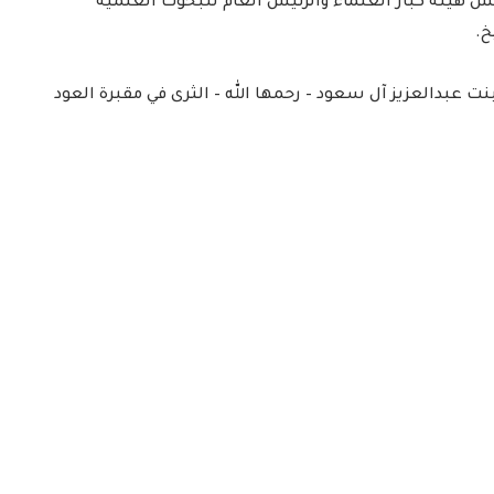
س هيئة كبار العلماء والرئيس العام للبحوث العلمية
خ.
ت عبدالعزيز آل سعود – رحمها الله – الثرى في مقبرة العود