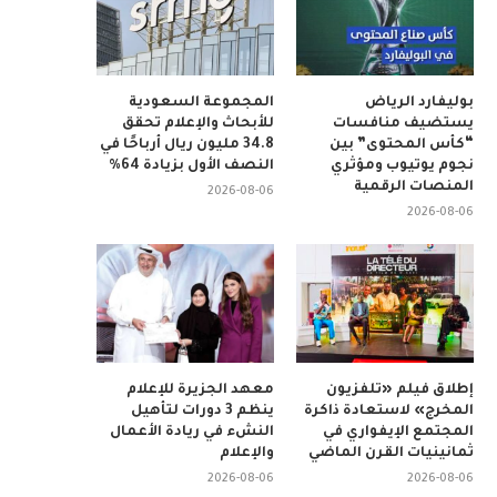
بوليفارد الرياض
المجموعة السعودية
يستضيف منافسات
للأبحاث والإعلام تحقق
“كأس المحتوى” بين
34.8 مليون ريال أرباحًا في
نجوم يوتيوب ومؤثري
النصف الأول بزيادة 64%
المنصات الرقمية
2026-08-06
2026-08-06
إطلاق فيلم «تلفزيون
معهد الجزيرة للإعلام
المخرج» لاستعادة ذاكرة
ينظم 3 دورات لتأهيل
المجتمع الإيفواري في
النشء في ريادة الأعمال
ثمانينيات القرن الماضي
والإعلام
2026-08-06
2026-08-06