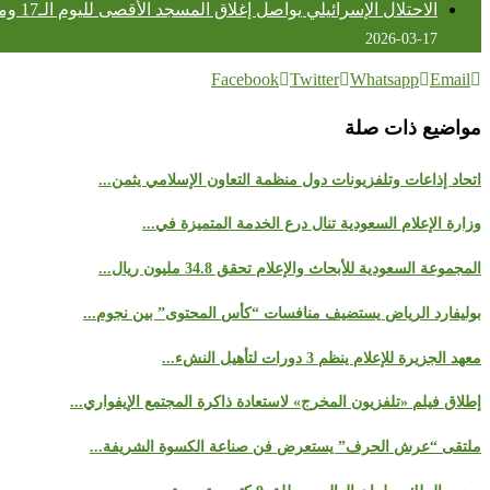
الاحتلال الإسرائيلي يواصل إغلاق المسجد الأقصى لليوم الـ17 ومنع المصلين من دخوله
2026-03-17
Facebook
Twitter
Whatsapp
Email
مواضيع ذات صلة
اتحاد إذاعات وتلفزيونات دول منظمة التعاون الإسلامي يثمن...
وزارة الإعلام السعودية تنال درع الخدمة المتميزة في...
المجموعة السعودية للأبحاث والإعلام تحقق 34.8 مليون ريال...
بوليفارد الرياض يستضيف منافسات “كأس المحتوى” بين نجوم...
معهد الجزيرة للإعلام ينظم 3 دورات لتأهيل النشء...
إطلاق فيلم «تلفزيون المخرج» لاستعادة ذاكرة المجتمع الإيفواري...
ملتقى “عرش الحرف” يستعرض فن صناعة الكسوة الشريفة...