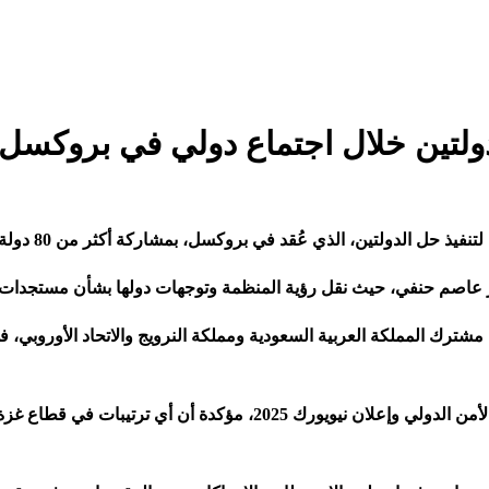
دولتين خلال اجتماع دولي في بروكسل
لدولتين، الذي عُقد في بروكسل، بمشاركة أكثر من 80 دولة ومنظمة دولية
عاصم حنفي، حيث نقل رؤية المنظمة وتوجهات دولها بشأن مستجدات القض
شترك المملكة العربية السعودية ومملكة النرويج والاتحاد الأوروبي، ف
ودعت إلى إطلاق المرحلة الثانية من خطة السلام وفقًا لقرار مجلس الأمن ا