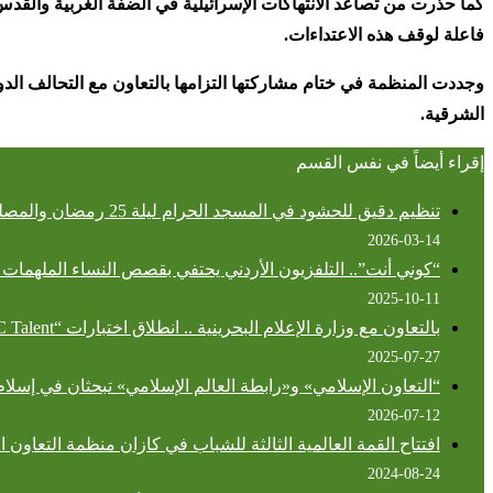
كما حذّرت من تصاعد الانتهاكات الإسرائيلية في الضفة الغربية والقد
فاعلة لوقف هذه الاعتداءات
.
الشرقية
.
إقراء أيضاً في نفس القسم
تنظيم دقيق للحشود في المسجد الحرام ليلة 25 رمضان والمصلون يؤدون صلاتهم في أجواء من السكينة
2026-03-14
“كوني أنت”.. التلفزيون الأردني يحتفي بقصص النساء الملهمات ك
2025-10-11
بالتعاون مع وزارة الإعلام البحرينية .. انطلاق اختبارات “MBC Talent” لاكتشاف المواهب التمثيلية في مملكة البحرين
2025-07-27
“التعاون الإسلامي» و«رابطة العالم الإسلامي» تبحثان في إسلام 
2026-07-12
افتتاح القمة العالمية الثالثة للشباب في كازان منظمة التعاون
2024-08-24