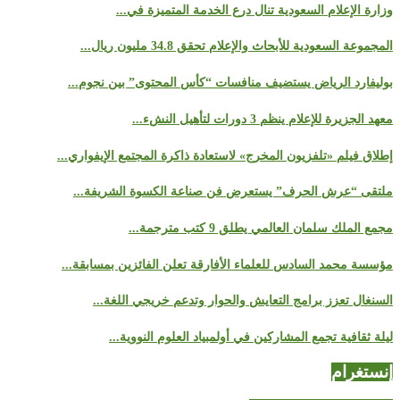
وزارة الإعلام السعودية تنال درع الخدمة المتميزة في...
المجموعة السعودية للأبحاث والإعلام تحقق 34.8 مليون ريال...
بوليفارد الرياض يستضيف منافسات “كأس المحتوى” بين نجوم...
معهد الجزيرة للإعلام ينظم 3 دورات لتأهيل النشء...
إطلاق فيلم «تلفزيون المخرج» لاستعادة ذاكرة المجتمع الإيفواري...
ملتقى “عرش الحرف” يستعرض فن صناعة الكسوة الشريفة...
مجمع الملك سلمان العالمي يطلق 9 كتب مترجمة...
مؤسسة محمد السادس للعلماء الأفارقة تعلن الفائزين بمسابقة...
السنغال تعزز برامج التعايش والحوار وتدعم خريجي اللغة...
ليلة ثقافية تجمع المشاركين في أولمبياد العلوم النووية...
إنستغرام