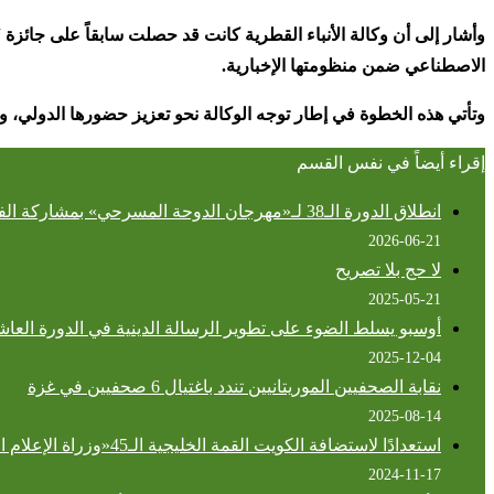
وأشار إلى أن وكالة الأنباء القطرية كانت قد حصلت سابقاً على جائزة 
الاصطناعي ضمن منظومتها الإخبارية
.
وتأتي هذه الخطوة في إطار توجه الوكالة نحو تعزيز حضورها الدولي، و
إقراء أيضاً في نفس القسم
انطلاق الدورة الـ38 لـ«مهرجان الدوحة المسرحي» بمشاركة الفرق المسرحية الأهلية
2026-06-21
لا حج بلا تصريح
2025-05-21
أوسبو يسلط الضوء على تطوير الرسالة الدينية في الدورة العاش
2025-12-04
نقابة الصحفيين الموريتانيين تندد باغتيال 6 صحفيين في غزة
2025-08-14
استعدادًا لاستضافة الكويت القمة الخليجية الـ45«وزراة الإعلام الكويتية» تطلق الحملة الإعلامية الشاملة «المستقبل.. خليجي»
2024-11-17