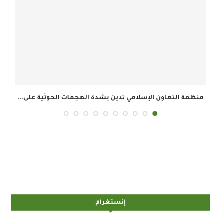
.
أمين عام منظمة التعاون الإسلامي يرحب باتفاق مكة...
إنستغرام