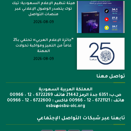
هيئة تنظيم الإعلام السعودية: تيك
توك يتصدر الوصول الإعلاني عبر
منصات التواصل
2026-08-09
“جائزة الإعلام العربي» تحتفي بـ25
عاماً من التميز ومواكبة تحولات
المهنة
2026-08-09
تواصل معنا
المملكة العربية السعودية
ص.ب: 6351 جدة الرمز 21442 هاتف 6722269 – 12 – 00966
هاتف : 6721121 – 12 – 00966 فاكس : 6722600 – 12 – 00966
osbu@osbu-oic.org
تابعنا عبر شبكات التواصل الإجتماعي