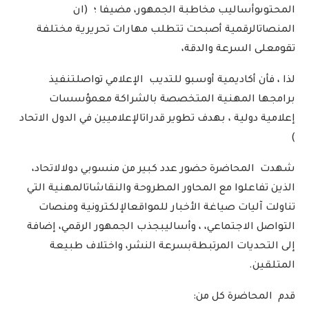
المحتوى
وأساليب
مخاطبة
الجمهور،
مضيفا
؛
(
ان
المنصات
الرقمية
أصبحت
تتطلب
مهارات
تحريرية
مختلفة
تقوم
على
السرعة
والدقة،
لذا
،
فأن
أكاديمية
أوسبو
للتديب
الإعلامي
تواصل
تنفيذ
برامجها
المهنية
المتخصصة
بالشراكة
مع
مؤسسات
إعلامية
دولية
،
بهدف
تطوير
قدرات
الإعلاميين
في
الدول
الاتحاد
)
شهدت
المحاضرة
حضور
عدد
كبير
من
منسوبي
دول
الاتحاد،
الذين
تفاعلوا
مع
المحاور
المطروحة
والنقاشات
المهنية
التي
تناولت
آليات
صياغة
الأخبار
للمواقع
الإلكترونية
ومنصات
التواصل
الاجتماعي،
،
وأساليب
جذب
الجمهور
الرقمي،
إضافة
إلى
التحديات
المرتبطة
بسرعة
النشر،
واختلاف
طبيعة
المتلقين
.
قدم
المحاضرة
كل
من
: