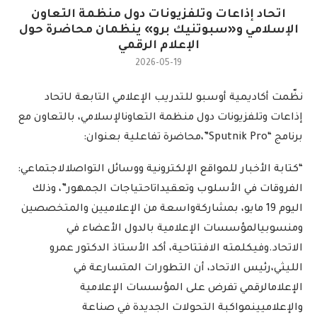
اتحاد إذاعات وتلفزيونات دول منظمة التعاون
الإسلامي و«سبوتنيك برو» ينظمان محاضرة حول
الإعلام الرقمي
2026-05-19
نظّمت
أكاديمية
أوسبو
للتدريب
الإعلامي
التابعة
لـ
اتحاد
إذاعات
وتلفزيونات
دول
منظمة
التعاون
الإسلامي،
بالتعاون
مع
برنامج
“
Sputnik Pro
”
،
محاضرة
تفاعلية
بعنوان
:
“
كتابة
الأخبار
للمواقع
الإلكترونية
ووسائل
التواصل
الاجتماعي
:
الفروقات
في
الأسلوب
وتعقيدات
احتياجات
الجمهور
”
،
وذلك
اليوم
19
مايو،
بمشاركة
واسعة
من
الإعلاميين
والمتخصصين
ومنسوبي
المؤسسات
الإعلامية
بالدول
الأعضاء
في
الاتحاد
.
وفي
كلمته
الافتتاحية،
أكد
الأستاذ
الدكتور
عمرو
الليثي،
رئيس
الاتحاد،
أن
التطورات
المتسارعة
في
الإعلام
الرقمي
تفرض
على
المؤسسات
الإعلامية
والإعلاميين
مواكبة
التحولات
الجديدة
في
صناعة