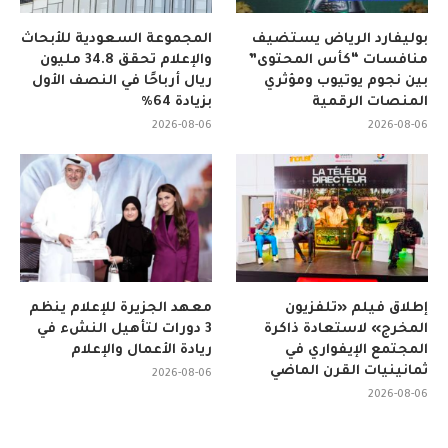
بوليفارد الرياض يستضيف
المجموعة السعودية للأبحاث
منافسات “كأس المحتوى”
والإعلام تحقق 34.8 مليون
بين نجوم يوتيوب ومؤثري
ريال أرباحًا في النصف الأول
المنصات الرقمية
بزيادة 64%
2026-08-06
2026-08-06
إطلاق فيلم «تلفزيون
معهد الجزيرة للإعلام ينظم
المخرج» لاستعادة ذاكرة
3 دورات لتأهيل النشء في
المجتمع الإيفواري في
ريادة الأعمال والإعلام
ثمانينيات القرن الماضي
2026-08-06
2026-08-06