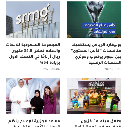
بوليفارد الرياض يستضيف
المجموعة السعودية للأبحاث
منافسات “كأس المحتوى”
والإعلام تحقق 34.8 مليون
بين نجوم يوتيوب ومؤثري
ريال أرباحًا في النصف الأول
المنصات الرقمية
بزيادة 64%
2026-08-06
2026-08-06
إطلاق فيلم «تلفزيون
معهد الجزيرة للإعلام ينظم