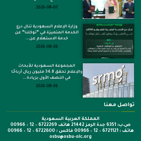
2026-08-07
وزارة الإعلام السعودية تنال درع
الخدمة المتميزة في “توكلنا” عن
خدمة الاستعلام عن...
2026-08-06
المجموعة السعودية للأبحاث
والإعلام تحقق 34.8 مليون ريال أرباحًا
في النصف الأول بزيادة...
2026-08-06
تواصل معنا
المملكة العربية السعودية
ص.ب: 6351 جدة الرمز 21442 هاتف 6722269 – 12 – 00966
هاتف : 6721121 – 12 – 00966 فاكس : 6722600 – 12 – 00966
osbu@osbu-oic.org