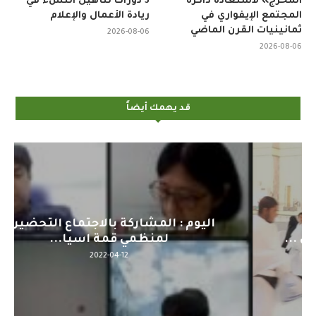
المخرج» لاستعادة ذاكرة
3 دورات لتأهيل النشء في
المجتمع الإيفواري في
ريادة الأعمال والإعلام
ثمانينيات القرن الماضي
2026-08-06
2026-08-06
قد يهمك أيضاً
اليوم : المشاركة بالاجتماع التحضيري
لمنظمي قمة اسيا...
2022-04-12