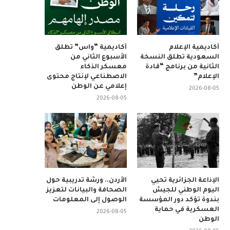
أكاديمية الإعلام
أكاديمية “واس” تطلق
السعودية تطلق النسخة
الأسبوع الثاني من
الثانية من برنامج “قادة
معسكر الذكاء
الإعلام”
الاصطناعي لإنتاج محتوى
إعلامي عن الوطن
2026-08-05
2026-08-05
الإذاعة الجزائرية تحيي
الأردن.. ورشة تدريبية حول
اليوم الوطني للجيش
الصحافة والبيانات لتعزيز
بندوة تؤكد دور المؤسسة
الوصول إلى المعلومات
العسكرية في حماية
2026-08-05
الوطن