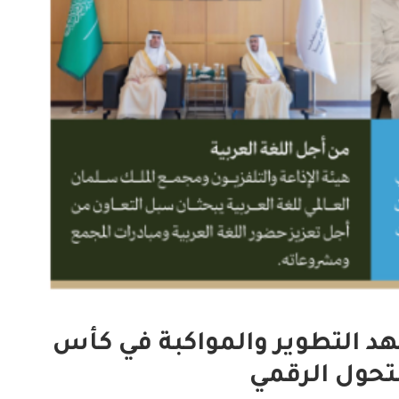
الدارسون باكاديمية اتحاد اذاعات
ن الإسلامي
وتليفزيونات التعاون الإسلامي
اء...
يؤدون ...
2022-02-16
د التطوير والمواكبة في كأس
لتحول الرقمي