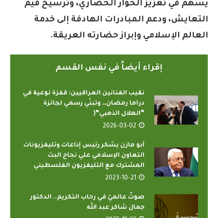
يسهم في تعزيز الحوار الحضاري، وترسيخ قيم
التعايش، ودعم المبادرات الهادفة إلى خدمة
العالم الإسلامي وإبراز حضارته العريقة.
إقراء أيضاً في نفس القسم
نقيب الفنانين العراقيين: قفزة نوعية في
دراما رمضان… وتبنّي رسمي لجائزة
“الهلال الذهبي”(
2026-03-02
آبو مازن يشكر رئيس إذاعات وتليفزيونات
التعاون الإسلامي علي نجاح البث
المشترك مع التليفزيون الفلسطيني
2023-10-21
صوتٌ عالميّ في رحاب التكريم.. الدكتور
جمال شاكر عبد الله