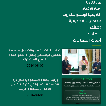
عن OSBU
اخبار الاتحاد
اكاديمية اوسبو للتدريب
محاضرات الاكاديمية
وظائف
إتصل بنا
أحدث المقالات
اتحاد إذاعات وتلفزيونات دول منظمة
التعاون الإسلامي يثمن «اتفاق مكة»
للدفاع المشترك
2026-08-07
وزارة الإعلام السعودية تنال درع
الخدمة المتميزة في “توكلنا” عن
خدمة الاستعلام عن...
2026-08-06