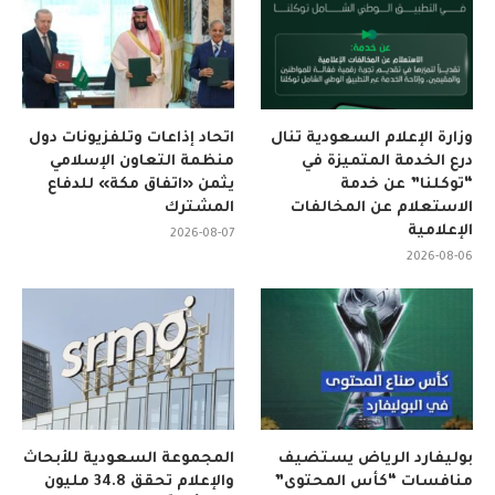
وزارة الإعلام السعودية تنال
اتحاد إذاعات وتلفزيونات دول
درع الخدمة المتميزة في
منظمة التعاون الإسلامي
“توكلنا” عن خدمة
يثمن «اتفاق مكة» للدفاع
الاستعلام عن المخالفات
المشترك
الإعلامية
2026-08-07
2026-08-06
بوليفارد الرياض يستضيف
المجموعة السعودية للأبحاث
منافسات “كأس المحتوى”
والإعلام تحقق 34.8 مليون