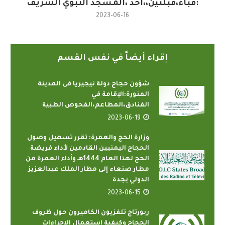
:قباء،قبلتين،،احد ،المسجد النبوي الشريف
2023-06-16
إقراء أيضاً في نفس القسم
شؤون حجاج دولة نيجيريا فى المدينة
المنورة:الإقامة في
الفنادق،المطاعم،الفحوص الطبية
2023-06-19
وزارة الحج والعمرة: تقرر تسهيل وصول
الحجاج اليمنيين القادمين لأداء فريضة
الحج لهذا العام 1444هـ وأداء العمرة من
مطار صنعاء إلى مطار الملك عبدالعزيز
الدولي بجدة
2023-06-15
ربورتاج تلفزيون الكاميرون حول ظروف
الحجاج وكيفية استعمال الإجراءات