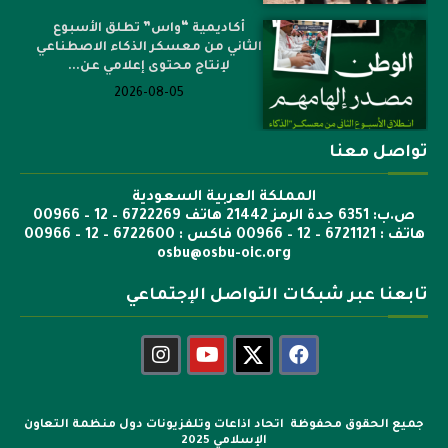
أكاديمية “واس” تطلق الأسبوع
الثاني من معسكر الذكاء الاصطناعي
لإنتاج محتوى إعلامي عن...
2026-08-05
تواصل معنا
المملكة العربية السعودية
ص.ب: 6351 جدة الرمز 21442 هاتف 6722269 – 12 – 00966
هاتف : 6721121 – 12 – 00966 فاكس : 6722600 – 12 – 00966
osbu@osbu-oic.org
تابعنا عبر شبكات التواصل الإجتماعي
جميع الحقوق محفوظة اتحاد اذاعات وتلفزيونات دول منظمة التعاون
الإسلامي 2025